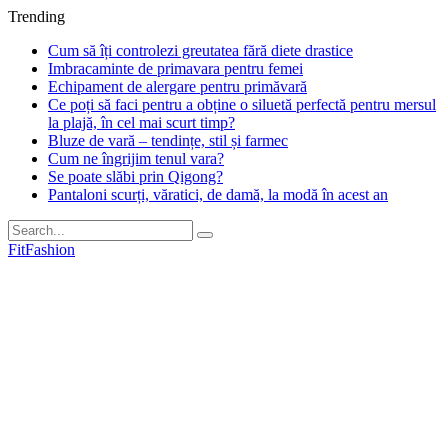
Trending
Cum să îți controlezi greutatea fără diete drastice
Imbracaminte de primavara pentru femei
Echipament de alergare pentru primăvară
Ce poți să faci pentru a obține o siluetă perfectă pentru mersul
la plajă, în cel mai scurt timp?
Bluze de vară – tendințe, stil și farmec
Cum ne îngrijim tenul vara?
Se poate slăbi prin Qigong?
Pantaloni scurți, văratici, de damă, la modă în acest an
FitFashion