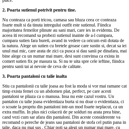
place.
2. Poarta sutienul potrivit pentru tine.
Nu conteaza ca porti tricou, camasa sau bluza ceea ce conteaza
foarte mult si da tinuta intregului outfit este sutienul. Fiindca
majoritatea femeilor plinute au sani mari, care ies in evidenta. De
aceea iti recomand sa probezi sutienul inainte de a-l cumpara,
cumpara sutien fara bureti, avand in vedere ca oricum esti dotata de
la natura. Alege un sutien cu bretele groase care sustin si, decat sa iei
unul mai mic, care arata de zici ca pusca si dau sanii pe dinafara, mai
bine alege cu un numar mai mare, desi sunt convinsa ca exista in
comert sutien fix pe masura ta. Si nu te uita spre cele ieftine, fiindca
pentru sanii tai ai nevoie de ceva de calitate.
3. Poarta pantaloni cu talie inalta
Stiu ca pantalonii cu talie joasa au fost la moda si vor mai ramane cat
timp exista femei cu un abdomen plat, perfect, pe care acesti
pantaloni se pliaza ca o manusa. Insa nu este cazul vostru. Un
pantalon cu talie joasa evidentiaza burta si nu doar o evidentiaza, ci
o scoate la propriu din pantaloni intr-un mod foarte neplacut, ca un
extra muffin. In plus nici colaceii de pe solduri nu arata prea bine,
cand vezi cum sar afara din pantaloni. Din aceste considerente va
recomand o pereche de jeans sau pantaloni de stofa cel putin pana in
talie, daca nu mai sus . Chiar poti sa alegi un numar mai mare, cu