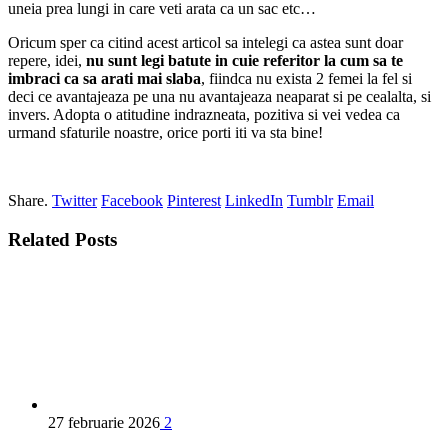
uneia prea lungi in care veti arata ca un sac etc…
Oricum sper ca citind acest articol sa intelegi ca astea sunt doar
repere, idei,
nu sunt legi batute in cuie referitor la cum sa te
imbraci ca sa arati mai slaba
, fiindca nu exista 2 femei la fel si
deci ce avantajeaza pe una nu avantajeaza neaparat si pe cealalta, si
invers. Adopta o atitudine indrazneata, pozitiva si vei vedea ca
urmand sfaturile noastre, orice porti iti va sta bine!
Share.
Twitter
Facebook
Pinterest
LinkedIn
Tumblr
Email
Related
Posts
27 februarie 2026
2