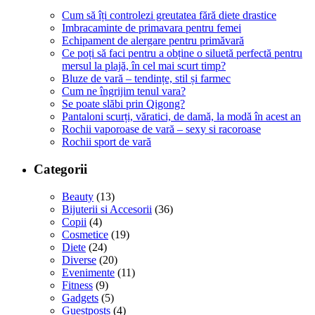
Cum să îți controlezi greutatea fără diete drastice
Imbracaminte de primavara pentru femei
Echipament de alergare pentru primăvară
Ce poți să faci pentru a obține o siluetă perfectă pentru
mersul la plajă, în cel mai scurt timp?
Bluze de vară – tendințe, stil și farmec
Cum ne îngrijim tenul vara?
Se poate slăbi prin Qigong?
Pantaloni scurți, văratici, de damă, la modă în acest an
Rochii vaporoase de vară – sexy si racoroase
Rochii sport de vară
Categorii
Beauty
(13)
Bijuterii si Accesorii
(36)
Copii
(4)
Cosmetice
(19)
Diete
(24)
Diverse
(20)
Evenimente
(11)
Fitness
(9)
Gadgets
(5)
Guestposts
(4)