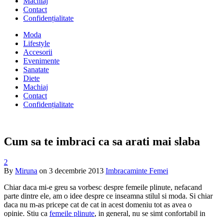
Machiaj
Contact
Confidențialitate
Moda
Lifestyle
Accesorii
Evenimente
Sanatate
Diete
Machiaj
Contact
Confidențialitate
Cum sa te imbraci ca sa arati mai slaba
2
By
Miruna
on
3 decembrie 2013
Imbracaminte Femei
Chiar daca mi-e greu sa vorbesc despre femeile plinute, nefacand
parte dintre ele, am o idee despre ce inseamna stilul si moda. Si chiar
daca nu m-as pricepe cat de cat in acest domeniu tot as avea o
opinie. Stiu ca
femeile plinute
, in general, nu se simt confortabil in