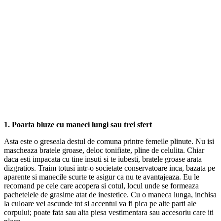
1. Poarta bluze cu maneci lungi sau trei sfert
Asta este o greseala destul de comuna printre femeile plinute. Nu isi
mascheaza bratele groase, deloc tonifiate, pline de celulita. Chiar
daca esti impacata cu tine insuti si te iubesti, bratele groase arata
dizgratios. Traim totusi intr-o societate conservatoare inca, bazata pe
aparente si manecile scurte te asigur ca nu te avantajeaza. Eu le
recomand pe cele care acopera si cotul, locul unde se formeaza
pachetelele de grasime atat de inestetice. Cu o maneca lunga, inchisa
la culoare vei ascunde tot si accentul va fi pica pe alte parti ale
corpului; poate fata sau alta piesa vestimentara sau accesoriu care iti