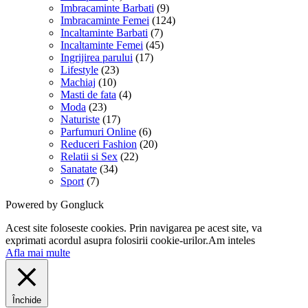
Imbracaminte Barbati
(9)
Imbracaminte Femei
(124)
Incaltaminte Barbati
(7)
Incaltaminte Femei
(45)
Ingrijirea parului
(17)
Lifestyle
(23)
Machiaj
(10)
Masti de fata
(4)
Moda
(23)
Naturiste
(17)
Parfumuri Online
(6)
Reduceri Fashion
(20)
Relatii si Sex
(22)
Sanatate
(34)
Sport
(7)
Powered by Gongluck
Acest site foloseste cookies. Prin navigarea pe acest site, va
exprimati acordul asupra folosirii cookie-urilor.
Am inteles
Afla mai multe
Închide