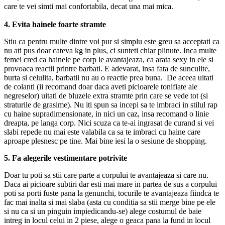
care te vei simti mai confortabila, decat una mai mica.
4. Evita hainele foarte stramte
Stiu ca pentru multe dintre voi pur si simplu este greu sa acceptati ca
nu ati pus doar cateva kg in plus, ci sunteti chiar plinute. Inca multe
femei cred ca hainele pe corp le avantajeaza, ca arata sexy in ele si
provoaca reactii printre barbati. E adevarat, insa fata de sunculite,
burta si celulita, barbatii nu au o reactie prea buna. De aceea uitati
de colanti (ii recomand doar daca aveti picioarele tonifiate ale
negreselor) uitati de bluzele extra stramte prin care se vede tot (si
straturile de grasime). Nu iti spun sa incepi sa te imbraci in stilul rap
cu haine supradimensionate, in nici un caz, insa recomand o linie
dreapta, pe langa corp. Nici scuza ca te-ai ingrasat de curand si vei
slabi repede nu mai este valabila ca sa te imbraci cu haine care
aproape plesnesc pe tine. Mai bine iesi la o sesiune de shopping.
5. Fa alegerile vestimentare potrivite
Doar tu poti sa stii care parte a corpului te avantajeaza si care nu.
Daca ai picioare subtiri dar esti mai mare in partea de sus a corpului
poti sa porti fuste pana la genunchi, tocurile te avantajeaza fiindca te
fac mai inalta si mai slaba (asta cu conditia sa stii merge bine pe ele
si nu ca si un pinguin impiedicandu-se) alege costumul de baie
intreg in locul celui in 2 piese, alege o geaca pana la fund in locul