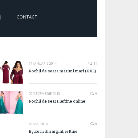
J
CONTACT
17 IANUARIE 2014
11
Rochii de seara marimi mari (XXL)
20 DECEMBRIE 2013
9
Rochii de seara ieftine online
10 MAI 2014
8
Bijuterii din argint, ieftine