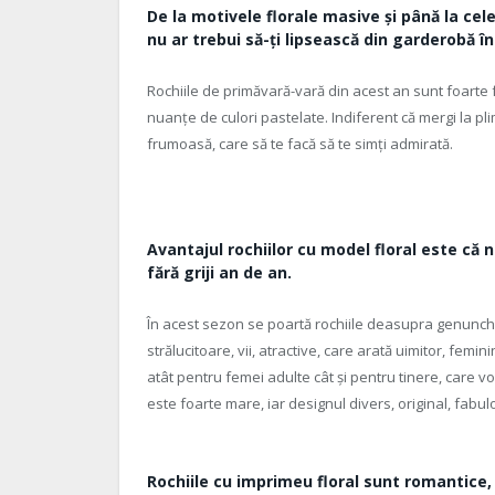
De la motivele florale masive și până la cele
nu ar trebui să-ți lipsească din garderobă 
Rochiile de primăvară-vară din acest an sunt foarte f
nuanțe de culori pastelate. Indiferent că mergi la pl
frumoasă, care să te facă să te simți admirată.
Avantajul rochiilor cu model floral este că n
fără griji an de an.
În acest sezon se poartă rochiile deasupra genunchiul
strălucitoare, vii, atractive, care arată uimitor, femi
atât pentru femei adulte cât și pentru tinere, care v
este foarte mare, iar designul divers, original, fabul
Rochiile cu imprimeu floral sunt romantice, 