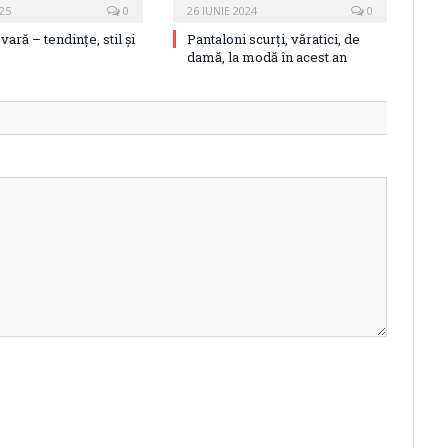
025
0
26 IUNIE 2024
0
vară – tendințe, stil și
Pantaloni scurți, văratici, de
damă, la modă în acest an