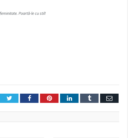
feminitate. Poartă-le cu stil!
Twitter
Facebook
Pinterest
LinkedIn
Tumblr
Email