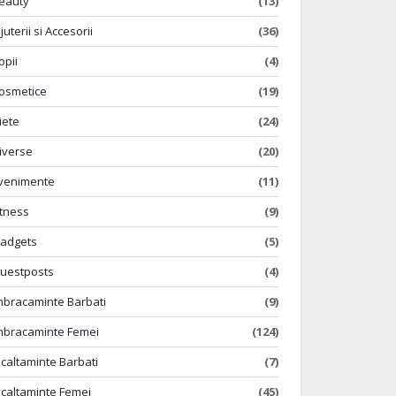
eauty
(13)
ijuterii si Accesorii
(36)
opii
(4)
osmetice
(19)
iete
(24)
iverse
(20)
venimente
(11)
itness
(9)
adgets
(5)
uestposts
(4)
mbracaminte Barbati
(9)
mbracaminte Femei
(124)
ncaltaminte Barbati
(7)
ncaltaminte Femei
(45)