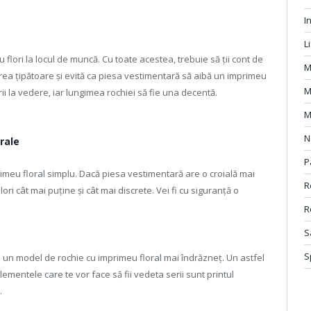
I
L
u flori la locul de muncă. Cu toate acestea, trebuie să ții cont de
M
 prea țipătoare și evită ca piesa vestimentară să aibă un imprimeu
M
ii la vedere, iar lungimea rochiei să fie una decentă.
M
N
rale
P
rimeu floral simplu. Dacă piesa vestimentară are o croială mai
R
ri cât mai puține și cât mai discrete. Vei fi cu siguranță o
R
S
S
 un model de rochie cu imprimeu floral mai îndrăzneț. Un astfel
ementele care te vor face să fii vedeta serii sunt printul
.