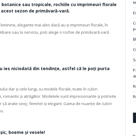
I
 botanice sau tropicale, rochiile cu imprimeuri florale
în acest sezon de primăvară-vară.
E
C
eminine, elegante mai ales dacă au și imprimeuri florale, în
p
imbare sau la serviciu, poți alege o rochie de primăvară-vară
B
C
S
u ies niciodată din tendințe, astfel că le poți purta
P
a
R
ui dar și cele lungi, cu modele florale, toate în culori
nin, romantic și atrăgător. Modelele sunt impresionante și potrivite
R
or să arate sexy, feminin și elegant. Gama de nuanțe de culori
os.
șic, boeme și vesele!