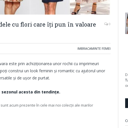
le cu flori care îți pun în valoare
0
IMBRACAMINTE FEMEI
ara este prin achiziționarea unor rochii cu imprimeuri
ți poți construi un look feminin și romantic cu ajutorul unor
D
rsatile și de ușor de purtat.
T
o
ci sezonul acesta din tendințe.
 sunt acum prezente în cele mai noi colecții ale marilor
C