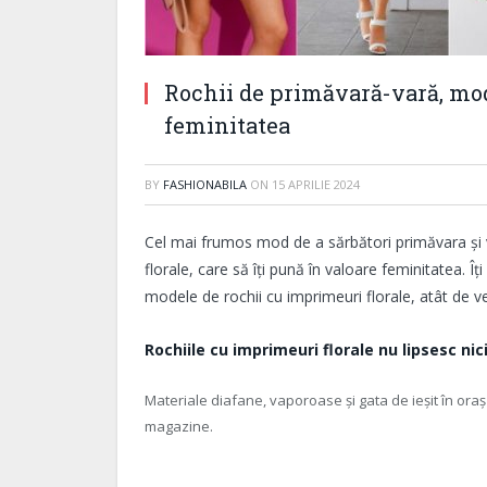
Rochii de primăvară-vară, mode
feminitatea
BY
FASHIONABILA
ON
15 APRILIE 2024
Cel mai frumos mod de a sărbători primăvara și v
florale, care să îți pună în valoare feminitatea. Î
modele de rochii cu imprimeuri florale, atât de ve
Rochiile cu imprimeuri florale nu lipsesc ni
Materiale diafane, vaporoase și gata de ieșit în oraș
magazine.