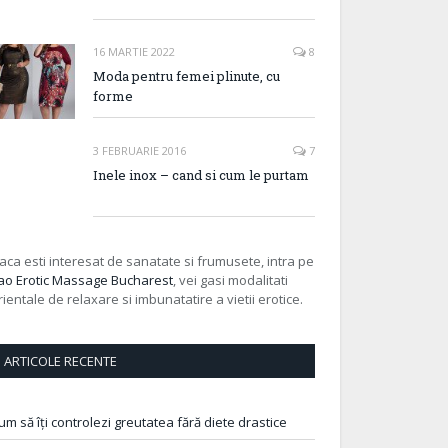
16 MARTIE 2022
8
Moda pentru femei plinute, cu
forme
3 FEBRUARIE 2016
7
Inele inox – cand si cum le purtam
aca esti interesat de sanatate si frumusete, intra pe
ao Erotic Massage Bucharest
, vei gasi modalitati
rientale de relaxare si imbunatatire a vietii erotice.
ARTICOLE RECENTE
um să îți controlezi greutatea fără diete drastice