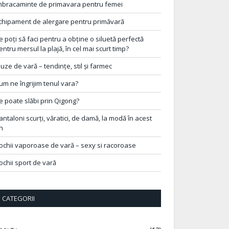
mbracaminte de primavara pentru femei
chipament de alergare pentru primăvară
e poți să faci pentru a obține o siluetă perfectă
entru mersul la plajă, în cel mai scurt timp?
luze de vară – tendințe, stil și farmec
um ne îngrijim tenul vara?
e poate slăbi prin Qigong?
antaloni scurți, văratici, de damă, la modă în acest
n
ochii vaporoase de vară – sexy si racoroase
ochii sport de vară
CATEGORII