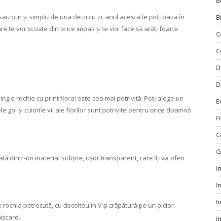
B
sau pur și simplu de una de zi cu zi, anul acesta te poți baza în
B
re te vor scoate din orice impas și te vor face să arăți foarte
C
C
D
D
 o rochie cu print floral este cea mai potrivită. Poți alege un
E
 gol și culorile vii ale florilor sunt potrivite pentru orice doamnă
F
G
G
ată dintr-un material subțire, ușor transparent, care îți va oferi
I
I
I
 rochia petrecută, cu decolteu în V și crăpătură pe un picior.
mișcare.
I