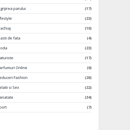
ngrijirea parului
(17)
ifestyle
(23)
achiaj
(10)
asti de fata
(4)
oda
(23)
aturiste
(17)
arfumuri Online
(6)
educeri Fashion
(20)
elatii si Sex
(22)
anatate
(34)
port
(7)