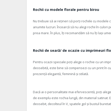
Rochii cu modele florale pentru birou
Nu trebuie să ai rețineri să porți rochiile cu modele c
anumite lucruri. Încearcă să nu alegi rochii în culori
prea mare. În plus, îți recomandăm să nu îți lași umer
Rochii de seară/ de ocazie cu imprimeuri flo
Pentru ocazii speciale poți alege o rochie cu un imp
deosebită, este bine să compensezi cu un print în culo
prezență elegantă, feminină și stilată.
Dacă ai o personalitate mai efervescentă, poți alege
de exemplu este rochia lungă, din material satinat. El
deosebit, decolteul în V, spatele gol și bustul buretat