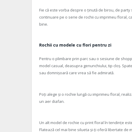
Fie că este vorba despre o ținută de birou, de party 
continuare pe o serie de rochii cu imprimeu floral, ca
bine.
Rochii cu modele cu flori pentru zi
Pentru o plimbare prin parc sau o sesiune de shopping
model casual, deasupra genunchiului, tip cloș. Spatele
sau domnișoară care vrea să fie admirată.
Poți alege și o rochie lungă cu imprimeu floral, realiz
un aer diafan.
Un alt model de rochie cu print floral în tendințe este
Flatează cel mai bine silueta și-ți oferă libertate de 