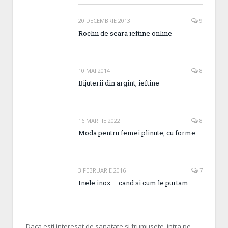
20 DECEMBRIE 2013
9
Rochii de seara ieftine online
10 MAI 2014
8
Bijuterii din argint, ieftine
16 MARTIE 2022
8
Moda pentru femei plinute, cu forme
3 FEBRUARIE 2016
7
Inele inox – cand si cum le purtam
Daca esti interesat de sanatate si frumusete, intra pe