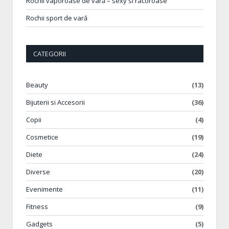
Rochii vaporoase de vară – sexy si racoroase
Rochii sport de vară
CATEGORII
Beauty
(13)
Bijuterii si Accesorii
(36)
Copii
(4)
Cosmetice
(19)
Diete
(24)
Diverse
(20)
Evenimente
(11)
Fitness
(9)
Gadgets
(5)