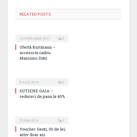
RELATED
POSTS
14 FEBRUARIE 2017
0
Ofertă Kurtmann –
accesoriu cadou
Massimo Dutti
8 IULIE 2016
0
SUTIENE GAIA –
reduceri de pana la 40%
25 MAI 2016
0
Voucher Genti, 30 de lei,
activ doar azi