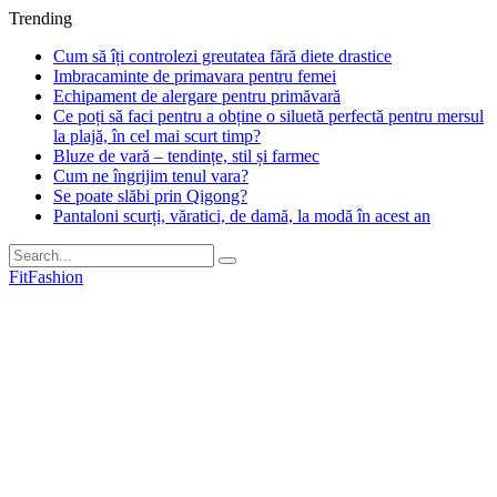
Trending
Cum să îți controlezi greutatea fără diete drastice
Imbracaminte de primavara pentru femei
Echipament de alergare pentru primăvară
Ce poți să faci pentru a obține o siluetă perfectă pentru mersul
la plajă, în cel mai scurt timp?
Bluze de vară – tendințe, stil și farmec
Cum ne îngrijim tenul vara?
Se poate slăbi prin Qigong?
Pantaloni scurți, văratici, de damă, la modă în acest an
FitFashion