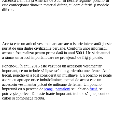
America Centrală şi America de Sud. În fiecare regiune, poncho-ul
este confecţionat dintr-un material diferit, culoare diferită şi modele
diferite.
Acesta este un articol vestimentar care are o istorie interesantă şi este
purtat de una dintre civilizaţiile peruane. Conform unor informaţii,
acesta a fost realizat pentru prima dată în anul 500 î. Hr. şi de atunci
a rămas un articol important care ne protejează de frig şi ploaie.
Poncho-ul în anul 2015 este văzut ca un accesoriu vestimentar
important, ce nu trebuie să lipsească din garderoba unei femei. Anul
trecut, poncho-ul a fost considerat un musthave. Un poncho se poate
asorta cu aproape orice îmbrăcăminte, tocmai de aceea este un
accesoriu vestimentar plăcut de milioane de femei. Un poncho
împreună cu o pereche de
jeanşi
,
pantaloni
sau chiar o
fustă
, se
potriveşte perfect. Dar este foarte important: trebuie să ţineţi cont de
culori si combinaţia facută.