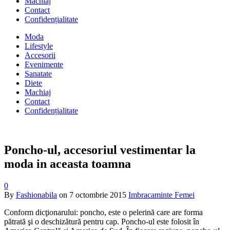
Machiaj
Contact
Confidențialitate
Moda
Lifestyle
Accesorii
Evenimente
Sanatate
Diete
Machiaj
Contact
Confidențialitate
Poncho-ul, accesoriul vestimentar la
moda in aceasta toamna
0
By
Fashionabila
on
7 octombrie 2015
Imbracaminte Femei
Conform dicţionarului: poncho, este o pelerină care are forma
pătrată şi o deschizătură pentru cap. Poncho-ul este folosit în