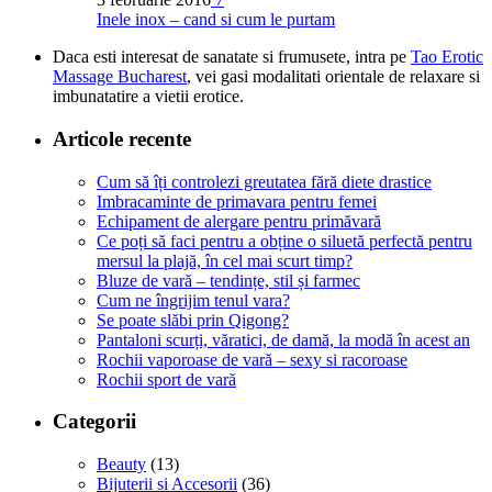
Inele inox – cand si cum le purtam
Daca esti interesat de sanatate si frumusete, intra pe
Tao Erotic
Massage Bucharest
, vei gasi modalitati orientale de relaxare si
imbunatatire a vietii erotice.
Articole recente
Cum să îți controlezi greutatea fără diete drastice
Imbracaminte de primavara pentru femei
Echipament de alergare pentru primăvară
Ce poți să faci pentru a obține o siluetă perfectă pentru
mersul la plajă, în cel mai scurt timp?
Bluze de vară – tendințe, stil și farmec
Cum ne îngrijim tenul vara?
Se poate slăbi prin Qigong?
Pantaloni scurți, văratici, de damă, la modă în acest an
Rochii vaporoase de vară – sexy si racoroase
Rochii sport de vară
Categorii
Beauty
(13)
Bijuterii si Accesorii
(36)