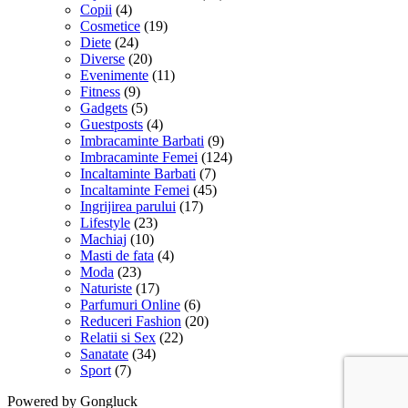
Copii
(4)
Cosmetice
(19)
Diete
(24)
Diverse
(20)
Evenimente
(11)
Fitness
(9)
Gadgets
(5)
Guestposts
(4)
Imbracaminte Barbati
(9)
Imbracaminte Femei
(124)
Incaltaminte Barbati
(7)
Incaltaminte Femei
(45)
Ingrijirea parului
(17)
Lifestyle
(23)
Machiaj
(10)
Masti de fata
(4)
Moda
(23)
Naturiste
(17)
Parfumuri Online
(6)
Reduceri Fashion
(20)
Relatii si Sex
(22)
Sanatate
(34)
Sport
(7)
Powered by Gongluck