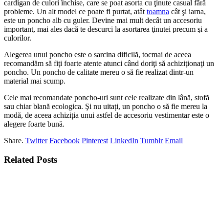
cardigan de culori închise, care se poat asorta cu ţinute casual fără
probleme. Un alt model ce poate fi purtat, atât
toamna
cât şi iarna,
este un poncho alb cu guler. Devine mai mult decât un accesoriu
important, mai ales dacă te descurci la asortarea ţinutei precum şi a
culorilor.
Alegerea unui poncho este o sarcina dificilă, tocmai de aceea
recomandăm să fiţi foarte atente atunci când doriţi să achiziţionaţi un
poncho. Un poncho de calitate mereu o să fie realizat dintr-un
material mai scump.
Cele mai recomandate poncho-uri sunt cele realizate din lână, stofă
sau chiar blană ecologica. Şi nu uitați, un poncho o să fie mereu la
modă, de aceea achiziția unui astfel de accesoriu vestimentar este o
alegere foarte bună.
Share.
Twitter
Facebook
Pinterest
LinkedIn
Tumblr
Email
Related
Posts