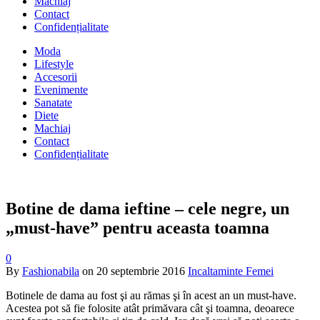
Machiaj
Contact
Confidențialitate
Moda
Lifestyle
Accesorii
Evenimente
Sanatate
Diete
Machiaj
Contact
Confidențialitate
Botine de dama ieftine – cele negre, un
„must-have” pentru aceasta toamna
0
By
Fashionabila
on
20 septembrie 2016
Incaltaminte Femei
Botinele de dama au fost şi au rămas şi în acest an un must-have.
Acestea pot să fie folosite atât primăvara cât şi toamna, deoarece