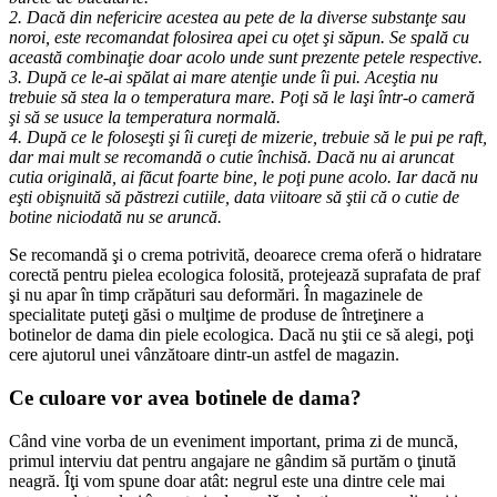
2. Dacă din nefericire acestea au pete de la diverse substanţe sau
noroi, este recomandat folosirea apei cu oţet şi săpun. Se spală cu
această combinaţie doar acolo unde sunt prezente petele respective.
3. După ce le-ai spălat ai mare atenţie unde îi pui. Aceştia nu
trebuie să stea la o temperatura mare. Poţi să le laşi într-o cameră
şi să se usuce la temperatura normală.
4. După ce le foloseşti şi îi cureţi de mizerie, trebuie să le pui pe raft,
dar mai mult se recomandă o cutie închisă. Dacă nu ai aruncat
cutia originală, ai făcut foarte bine, le poţi pune acolo. Iar dacă nu
eşti obişnuită să păstrezi cutiile, data viitoare să ştii că o cutie de
botine niciodată nu se aruncă.
Se recomandă şi o crema potrivită, deoarece crema oferă o hidratare
corectă pentru pielea ecologica folosită, protejează suprafata de praf
şi nu apar în timp crăpături sau deformări. În magazinele de
specialitate puteţi găsi o mulţime de produse de întreţinere a
botinelor de dama din piele ecologica. Dacă nu ştii ce să alegi, poţi
cere ajutorul unei vânzătoare dintr-un astfel de magazin.
Ce culoare vor avea botinele de dama?
Când vine vorba de un eveniment important, prima zi de muncă,
primul interviu dat pentru angajare ne gândim să purtăm o ţinută
neagră. Îţi vom spune doar atât: negrul este una dintre cele mai