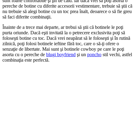
sunt foarte confortabile şi ţin de cald. Iar dacă vrei să poţi asorta o
pereche de botine cu diferite accesorii vestimentare, trebuie să ştii că
nu trebuie să alegi botine cu un toc prea înalt, deoarece o să fie greu
să faci diferite combinaţii.
Înainte de a trece mai departe, ar trebui să ştii că botinele le poţi
purta oriunde. Dacă eşti invitată la o petrecere exclusivita poţi să
foloseşti botine cu toc. Dacă vrei neapărat să le foloseşti şi în rutină
zilnică, poţi folosi botinele ieftine fără toc, care o să-ţi ofere o
senzaţie de libertate. Mai sunt şi botinele cowboy pe care le poţi
asorta cu o pereche de
blugi boyfriend
şi un
poncho
stil vechi, astfel
combinaţia este perfectă.