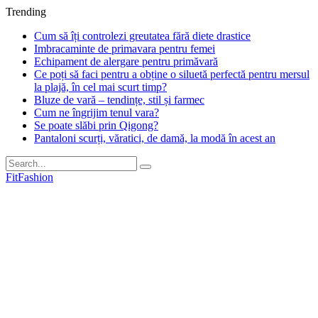
Trending
Cum să îți controlezi greutatea fără diete drastice
Imbracaminte de primavara pentru femei
Echipament de alergare pentru primăvară
Ce poți să faci pentru a obține o siluetă perfectă pentru mersul
la plajă, în cel mai scurt timp?
Bluze de vară – tendințe, stil și farmec
Cum ne îngrijim tenul vara?
Se poate slăbi prin Qigong?
Pantaloni scurți, văratici, de damă, la modă în acest an
FitFashion