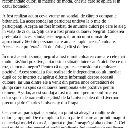
recomandate culori în materie de modă, chestie care se aplica si in
cazul botinelor.
A fost realizat acum ceva vreme un sondaj, de către o companie
britanică. La acest sondaj au participat undeva la o mie de
participanţi. Aceştia au fost întrebaţi de anumite culori pe care le aleg
în viaţă de zi cu zi. Ştiţi care a fost prima culoare? Negrul! Culoarea
preferată în acest sondaj este negru, în urma unui număr de
aproximativ 660 de persoane care au ales rapid această culoare.
Acesta este preferată atât de bărbaţi cât şi de femei.
În urmă acestui sondaj negrul a fost numit culoarea care are cele mai
multe trăsături pozitive, chiar este o situaţie interesantă aici. De ce nu
roz, ci tocmai negru? Pentru că negrul este considerat o culoare
pozitivă. Acest sondaj a fost realizat de independent.co.uk imediat
după ce pe internet au apărut diferite informaţii despre această
culoare, iar una dintre ele a venit din partea unor cercetători de
ştiinţă care au spus că culoarea menţionată este pozitivă pentru
oameni. Aşadar, acest sondaj a fost mai mult pentru confirmarea
celor spuse de oamenii de ştiinţă de la Universitatea din Liverpool
precum şi de Charles University din Praga.
Cei care au participat la sondaj au putut să aleagă o mulţime de
culori şi opţiuni. De exemplu: a fost o parte în care au primit imagini
cu acelaşi model doar că, a purtat o ţinută neagră şi alta colorată. Cei
mai mulţi au ales negrul şi astfel publicaţia Independent a confirmat