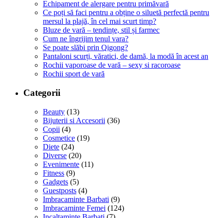
Echipament de alergare pentru primăvară
Ce poți să faci pentru a obține o siluetă perfectă pentru
mersul la plajă, în cel mai scurt timp?
Bluze de vară – tendințe, stil și farmec
Cum ne îngrijim tenul vara?
Se poate slăbi prin Qigong?
Pantaloni scurți, văratici, de damă, la modă în acest an
Rochii vaporoase de vară – sexy si racoroase
Rochii sport de vară
Categorii
Beauty
(13)
Bijuterii si Accesorii
(36)
Copii
(4)
Cosmetice
(19)
Diete
(24)
Diverse
(20)
Evenimente
(11)
Fitness
(9)
Gadgets
(5)
Guestposts
(4)
Imbracaminte Barbati
(9)
Imbracaminte Femei
(124)
Incaltaminte Barbati
(7)