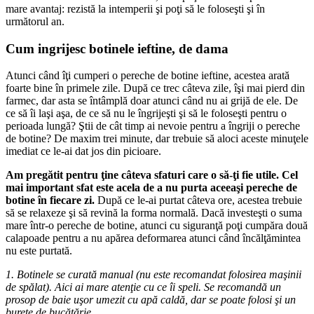
mare avantaj: rezistă la intemperii şi poţi să le foloseşti şi în
următorul an.
Cum ingrijesc botinele ieftine, de dama
Atunci când îţi cumperi o pereche de botine ieftine, acestea arată
foarte bine în primele zile. După ce trec câteva zile, îşi mai pierd din
farmec, dar asta se întâmplă doar atunci când nu ai grijă de ele. De
ce să îi laşi aşa, de ce să nu le îngrijeşti şi să le foloseşti pentru o
perioada lungă? Ştii de cât timp ai nevoie pentru a îngriji o pereche
de botine? De maxim trei minute, dar trebuie să aloci aceste minuţele
imediat ce le-ai dat jos din picioare.
Am pregătit pentru ţine câteva sfaturi care o să-ţi fie utile. Cel
mai important sfat este acela de a nu purta aceeaşi pereche de
botine în fiecare zi.
După ce le-ai purtat câteva ore, acestea trebuie
să se relaxeze şi să revină la forma normală. Dacă investeşti o suma
mare într-o pereche de botine, atunci cu siguranţă poţi cumpăra două
calapoade pentru a nu apărea deformarea atunci când încălţămintea
nu este purtată.
1. Botinele se curată manual (nu este recomandat folosirea maşinii
de spălat). Aici ai mare atenţie cu ce îi speli. Se recomandă un
prosop de baie uşor umezit cu apă caldă, dar se poate folosi şi un
burete de bucătărie.