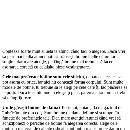
Contează foarte mult silueta ta atunci când faci o alegere. Dacă vrei
să pari mai înalta atunci poţi să foloseşti botine înalte cu un toc
subţire, dar mare atenţie, pe lângă botine mai trebuie să faceţi
asortarea corectă cu celalalte piese vestimentare.
Cele mai preferate botine sunt cele stiletto
, deoarece acestea se
pot asorta cu orice, iar aici nu contează forma corpului. Sunt multe
modele de botine, tu trebuie să le alegi pe cele care îţi fac plăcerea să
le porţi. Dacă te simţi bine în ele şi îţi plac, părerea altora nu ar trebui
să te îngrijoreze.
Unde găseşti botine de dama?
Peste tot, chiar şi la magazinul de
îmbrăcăminte din colţ. Sunt botine de dama ieftine şi scumpe, în
funcţie de preferinţele tale. Dar, mare atenţie! Atunci când vrei să
achiziţionezi o pereche de botine fă alegerea corectă, alege cele
dintr-un material de calitate ridicat, sunt puţin mai scumpe dar ai un