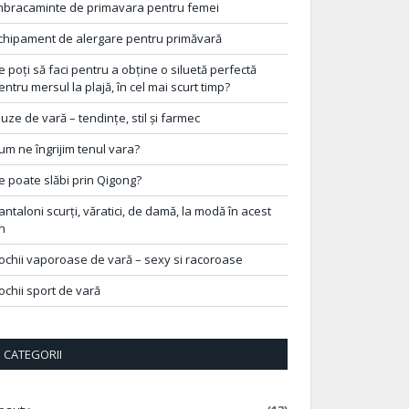
mbracaminte de primavara pentru femei
chipament de alergare pentru primăvară
e poți să faci pentru a obține o siluetă perfectă
entru mersul la plajă, în cel mai scurt timp?
luze de vară – tendințe, stil și farmec
um ne îngrijim tenul vara?
e poate slăbi prin Qigong?
antaloni scurți, văratici, de damă, la modă în acest
n
ochii vaporoase de vară – sexy si racoroase
ochii sport de vară
CATEGORII