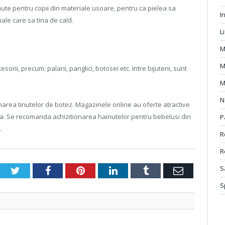
ute pentru copii din materiale usoare, pentru ca pielea sa
I
iale care sa tina de cald.
L
M
M
ii, precum: palarii, panglici, botosei etc. Intre bijuterii, sunt
M
N
ionarea tinutelor de botez. Magazinele online au oferte atractive
a. Se recomanda achizitionarea hainutelor pentru bebelusi din
P
.
R
R
S
Twitter
Facebook
Pinterest
LinkedIn
Tumblr
Email
S