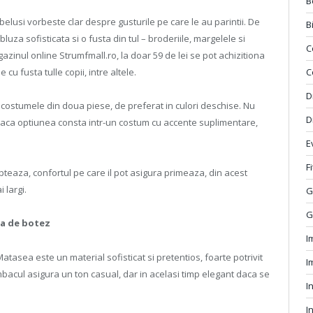
B
belusi vorbeste clar despre gusturile pe care le au parintii. De
B
luza sofisticata si o fusta din tul – broderiile, margelele si
C
azinul online Strumfmall.ro, la doar 59 de lei se pot achizitiona
C
cu fusta tulle copii, intre altele.
D
e costumele din doua piese, de preferat in culori deschise. Nu
D
 daca optiunea consta intr-un costum cu accente suplimentare,
E
F
opteaza, confortul pe care il pot asigura primeaza, din acest
 largi.
G
G
ta de botez
I
tasea este un material sofisticat si pretentios, foarte potrivit
I
acul asigura un ton casual, dar in acelasi timp elegant daca se
I
I