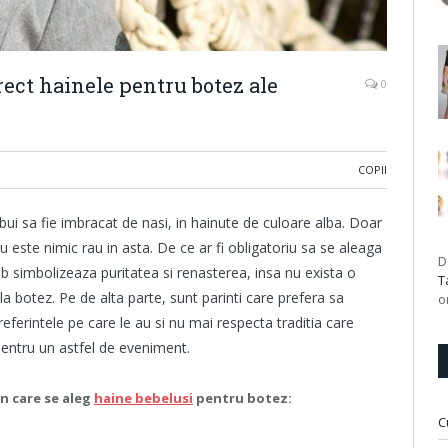
orect hainele pentru botez ale
0
COPII
bui sa fie imbracat de nasi, in hainute de culoare alba. Doar
u este nimic rau in asta. De ce ar fi obligatoriu sa se aleaga
D
b simbolizeaza puritatea si renasterea, insa nu exista o
T
 la botez. Pe de alta parte, sunt parinti care prefera sa
o
eferintele pe care le au si nu mai respecta traditia care
 pentru un astfel de eveniment.
n care se aleg
haine bebelusi
pentru botez:
C