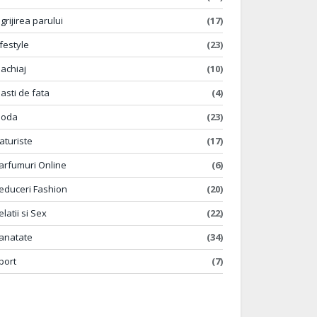
ngrijirea parului
(17)
ifestyle
(23)
achiaj
(10)
asti de fata
(4)
oda
(23)
aturiste
(17)
arfumuri Online
(6)
educeri Fashion
(20)
elatii si Sex
(22)
anatate
(34)
port
(7)