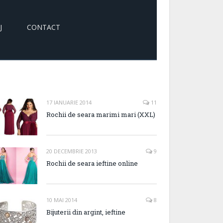
J
CONTACT
17 IANUARIE 2014
11
Rochii de seara marimi mari (XXL)
20 DECEMBRIE 2013
9
Rochii de seara ieftine online
10 MAI 2014
8
Bijuterii din argint, ieftine