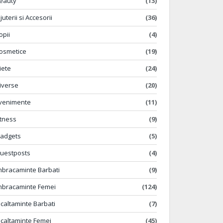
eauty
(13)
ijuterii si Accesorii
(36)
opii
(4)
osmetice
(19)
iete
(24)
iverse
(20)
venimente
(11)
itness
(9)
adgets
(5)
uestposts
(4)
mbracaminte Barbati
(9)
mbracaminte Femei
(124)
ncaltaminte Barbati
(7)
ncaltaminte Femei
(45)