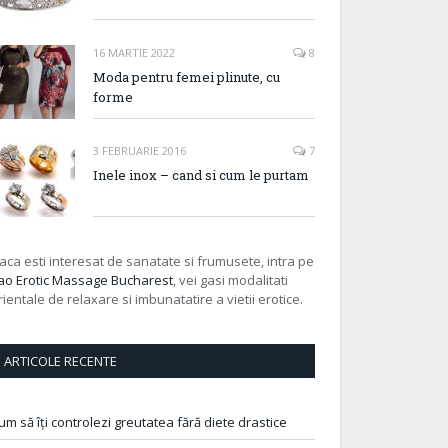
16 MARTIE 2022
8
Moda pentru femei plinute, cu
forme
3 FEBRUARIE 2016
7
Inele inox – cand si cum le purtam
aca esti interesat de sanatate si frumusete, intra pe
ao Erotic Massage Bucharest
, vei gasi modalitati
rientale de relaxare si imbunatatire a vietii erotice.
ARTICOLE RECENTE
um să îți controlezi greutatea fără diete drastice