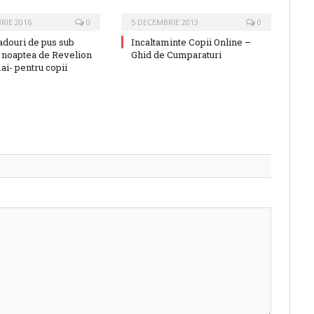
RIE 2016
0
5 DECEMBRIE 2013
0
adouri de pus sub
Incaltaminte Copii Online –
n noaptea de Revelion
Ghid de Cumparaturi
ai- pentru copii