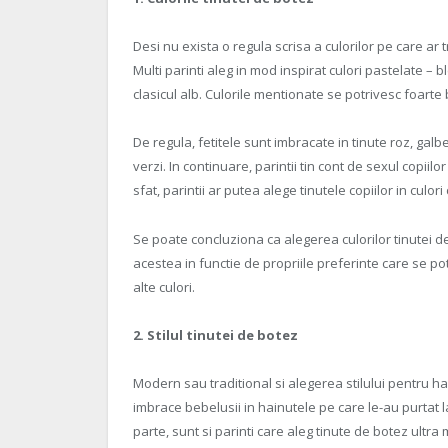
Desi nu exista o regula scrisa a culorilor pe care ar t
Multi parinti aleg in mod inspirat culori pastelate – 
clasicul alb. Culorile mentionate se potrivesc foarte 
De regula, fetitele sunt imbracate in tinute roz, galbe
verzi. In continuare, parintii tin cont de sexul copiilo
sfat, parintii ar putea alege tinutele copiilor in culo
Se poate concluziona ca alegerea culorilor tinutei d
acestea in functie de propriile preferinte care se pot
alte culori.
2. Stilul tinutei de botez
Modern sau traditional si alegerea stilului pentru hai
imbrace bebelusii in hainutele pe care le-au purtat l
parte, sunt si parinti care aleg tinute de botez ultr