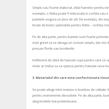
Simplu sau foarte elaborat, stilul hainelor pentru be
exemplu, o fetita poate fi imbracata in rochita sau o b
paietele asigura un plus de stil. De exemplu, din mag
tinute de botez splendide pentru fetite – rochita rosie 
Pe de alta parte, pentru baietei sunt foarte potrivit
este gresit sa se aleaga un costum simplu, dar nici
precum florile sau broderiile.
Indiferent de stilul de hainute copii pentru care se 
motiv ar trebui sa se opteze pentru hainute ceva mai
3. Materialul din care este confectionata tinu
Se poate alege intre matase si bumbac de calitate. Ma
pentru evenimente deosebite. Pe de alta parte, bumb
aleg modele mai pretentioase.