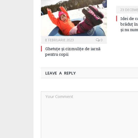
23 DECEMB
Idei de c
brăduț î
și nu num
8 FEBRUARIE 2023
0
Ghetuțe și cizmulițe de iarnă
pentru copii
LEAVE A REPLY