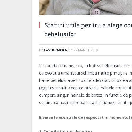
Sfaturi utile pentru a alege c
bebelusilor
BY
FASHIONABILA
ON
27 MARTIE 2018
In traditia romaneasca, la botez, bebelusul ar tre
ca evolutia umanitatii schimba multe principii si n
haine bebelusi albe? Foarte adevarat, culoarea al
regula scrisa in ceea ce priveste hainele copilului
cumpere singuri hainele de botez, in functie de pr
sustine ca nasii ar trebui sa achizitioneze tinuta
Elemente esentiale de respectat in momentul i
1. Culorile tinutei de botez