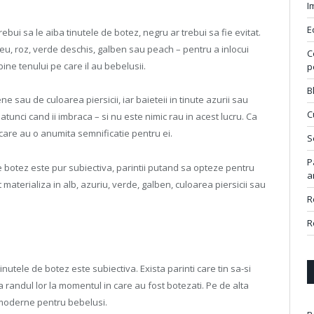
I
E
rebui sa le aiba tinutele de botez, negru ar trebui sa fie evitat.
bleu, roz, verde deschis, galben sau peach – pentru a inlocui
C
bine tenului pe care il au bebelusii.
p
B
ne sau de culoarea piersicii, iar baieteii in tinute azurii sau
C
r atunci cand ii imbraca – si nu este nimic rau in acest lucru. Ca
ri care au o anumita semnificatie pentru ei.
S
P
e botez este pur subiectiva, parintii putand sa opteze pentru
a
 materializa in alb, azuriu, verde, galben, culoarea piersicii sau
R
R
nutele de botez este subiectiva. Exista parinti care tin sa-si
a randul lor la momentul in care au fost botezati. Pe de alta
a moderne pentru bebelusi.