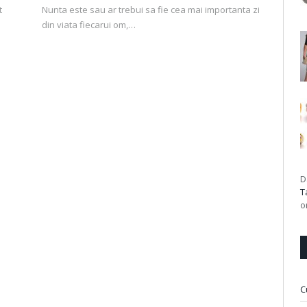
t
Nunta este sau ar trebui sa fie cea mai importanta zi
din viata fiecarui om,…
D
T
o
C