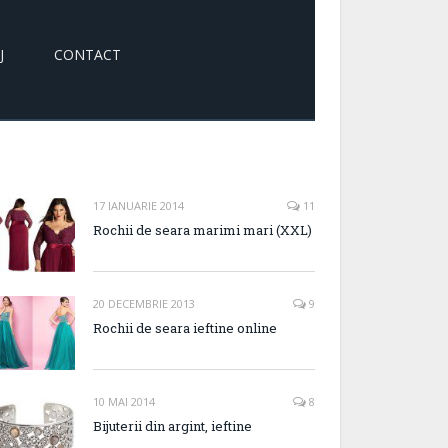
J
CONTACT
17 IANUARIE 2014
11
Rochii de seara marimi mari (XXL)
20 DECEMBRIE 2013
9
Rochii de seara ieftine online
10 MAI 2014
8
Bijuterii din argint, ieftine