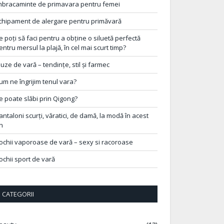
mbracaminte de primavara pentru femei
chipament de alergare pentru primăvară
e poți să faci pentru a obține o siluetă perfectă
entru mersul la plajă, în cel mai scurt timp?
luze de vară – tendințe, stil și farmec
um ne îngrijim tenul vara?
e poate slăbi prin Qigong?
antaloni scurți, văratici, de damă, la modă în acest
n
ochii vaporoase de vară – sexy si racoroase
ochii sport de vară
CATEGORII