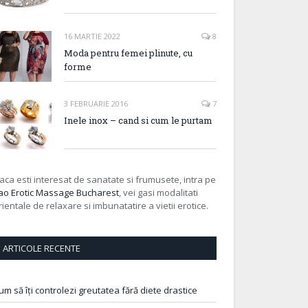
16 MARTIE 2022
8
Moda pentru femei plinute, cu
forme
3 FEBRUARIE 2016
7
Inele inox – cand si cum le purtam
aca esti interesat de sanatate si frumusete, intra pe
ao Erotic Massage Bucharest
, vei gasi modalitati
rientale de relaxare si imbunatatire a vietii erotice.
ARTICOLE RECENTE
um să îți controlezi greutatea fără diete drastice