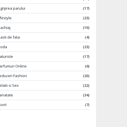
ngrijirea parului
(17)
ifestyle
(23)
achiaj
(10)
asti de fata
(4)
oda
(23)
aturiste
(17)
arfumuri Online
(6)
educeri Fashion
(20)
elatii si Sex
(22)
anatate
(34)
port
(7)