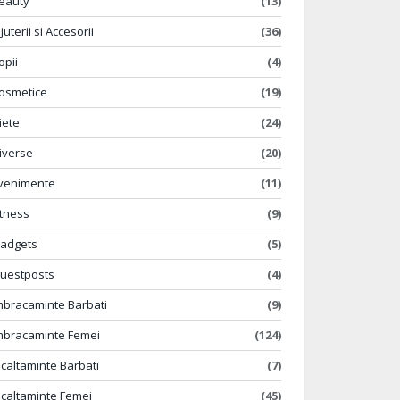
eauty
(13)
ijuterii si Accesorii
(36)
opii
(4)
osmetice
(19)
iete
(24)
iverse
(20)
venimente
(11)
itness
(9)
adgets
(5)
uestposts
(4)
mbracaminte Barbati
(9)
mbracaminte Femei
(124)
ncaltaminte Barbati
(7)
ncaltaminte Femei
(45)