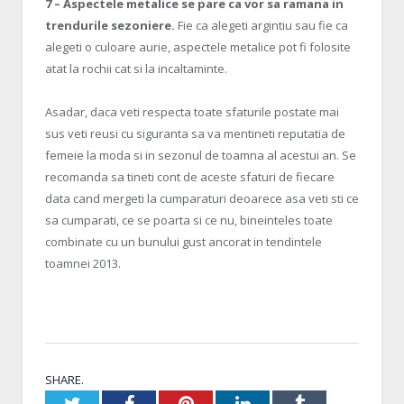
7 – Aspectele metalice se pare ca vor sa ramana in
trendurile sezoniere.
Fie ca alegeti argintiu sau fie ca
alegeti o culoare aurie, aspectele metalice pot fi folosite
atat la rochii cat si la incaltaminte.
Asadar, daca veti respecta toate sfaturile postate mai
sus veti reusi cu siguranta sa va mentineti reputatia de
femeie la moda si in sezonul de toamna al acestui an. Se
recomanda sa tineti cont de aceste sfaturi de fiecare
data cand mergeti la cumparaturi deoarece asa veti sti ce
sa cumparati, ce se poarta si ce nu, bineinteles toate
combinate cu un bunului gust ancorat in tendintele
toamnei 2013.
SHARE.
Twitter
Facebook
Pinterest
LinkedIn
Tumblr