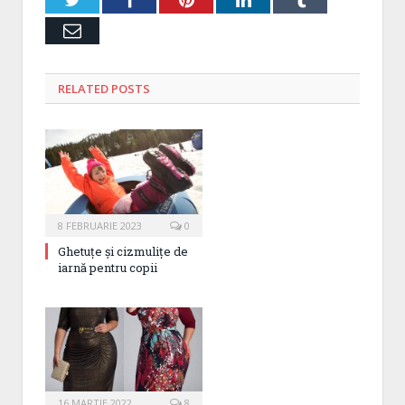
Email
RELATED
POSTS
8 FEBRUARIE 2023
0
Ghetuțe și cizmulițe de
iarnă pentru copii
16 MARTIE 2022
8