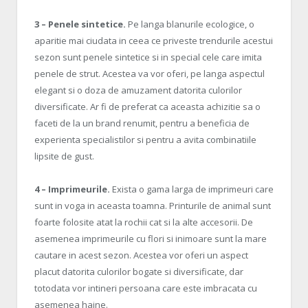
3 – Penele sintetice.
Pe langa blanurile ecologice, o
aparitie mai ciudata in ceea ce priveste trendurile acestui
sezon sunt penele sintetice si in special cele care imita
penele de strut. Acestea va vor oferi, pe langa aspectul
elegant si o doza de amuzament datorita culorilor
diversificate. Ar fi de preferat ca aceasta achizitie sa o
faceti de la un brand renumit, pentru a beneficia de
experienta specialistilor si pentru a avita combinatiile
lipsite de gust.
4 – Imprimeurile.
Exista o gama larga de imprimeuri care
sunt in voga in aceasta toamna. Printurile de animal sunt
foarte folosite atat la rochii cat si la alte accesorii. De
asemenea imprimeurile cu flori si inimoare sunt la mare
cautare in acest sezon. Acestea vor oferi un aspect
placut datorita culorilor bogate si diversificate, dar
totodata vor intineri persoana care este imbracata cu
asemenea haine.