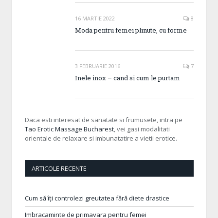
16 MARTIE 2022
8
Moda pentru femei plinute, cu forme
3 FEBRUARIE 2016
7
Inele inox – cand si cum le purtam
Daca esti interesat de sanatate si frumusete, intra pe
Tao Erotic Massage Bucharest
, vei gasi modalitati
orientale de relaxare si imbunatatire a vietii erotice.
ARTICOLE RECENTE
Cum să îți controlezi greutatea fără diete drastice
Imbracaminte de primavara pentru femei