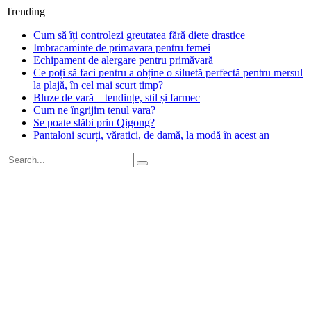
Trending
Cum să îți controlezi greutatea fără diete drastice
Imbracaminte de primavara pentru femei
Echipament de alergare pentru primăvară
Ce poți să faci pentru a obține o siluetă perfectă pentru mersul
la plajă, în cel mai scurt timp?
Bluze de vară – tendințe, stil și farmec
Cum ne îngrijim tenul vara?
Se poate slăbi prin Qigong?
Pantaloni scurți, văratici, de damă, la modă în acest an