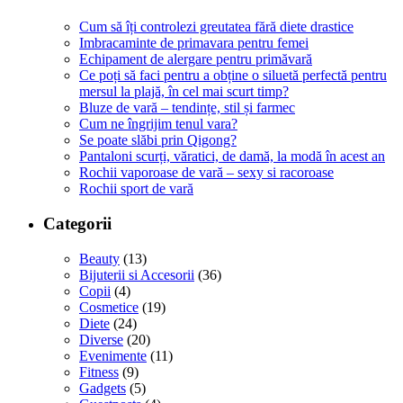
Cum să îți controlezi greutatea fără diete drastice
Imbracaminte de primavara pentru femei
Echipament de alergare pentru primăvară
Ce poți să faci pentru a obține o siluetă perfectă pentru
mersul la plajă, în cel mai scurt timp?
Bluze de vară – tendințe, stil și farmec
Cum ne îngrijim tenul vara?
Se poate slăbi prin Qigong?
Pantaloni scurți, văratici, de damă, la modă în acest an
Rochii vaporoase de vară – sexy si racoroase
Rochii sport de vară
Categorii
Beauty
(13)
Bijuterii si Accesorii
(36)
Copii
(4)
Cosmetice
(19)
Diete
(24)
Diverse
(20)
Evenimente
(11)
Fitness
(9)
Gadgets
(5)