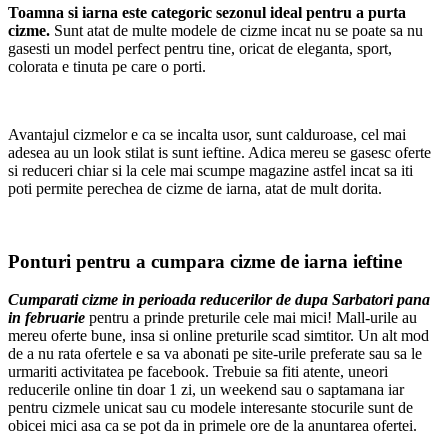
Toamna si iarna este categoric sezonul ideal pentru a purta
cizme.
Sunt atat de multe modele de cizme incat nu se poate sa nu
gasesti un model perfect pentru tine, oricat de eleganta, sport,
colorata e tinuta pe care o porti.
Avantajul cizmelor e ca se incalta usor, sunt calduroase, cel mai
adesea au un look stilat is sunt ieftine. Adica mereu se gasesc oferte
si reduceri chiar si la cele mai scumpe magazine astfel incat sa iti
poti permite perechea de cizme de iarna, atat de mult dorita.
Ponturi pentru a cumpara cizme de iarna ieftine
Cumparati cizme in perioada reducerilor de dupa Sarbatori pana
in februarie
pentru a prinde preturile cele mai mici! Mall-urile au
mereu oferte bune, insa si online preturile scad simtitor. Un alt mod
de a nu rata ofertele e sa va abonati pe site-urile preferate sau sa le
urmariti activitatea pe facebook. Trebuie sa fiti atente, uneori
reducerile online tin doar 1 zi, un weekend sau o saptamana iar
pentru cizmele unicat sau cu modele interesante stocurile sunt de
obicei mici asa ca se pot da in primele ore de la anuntarea ofertei.