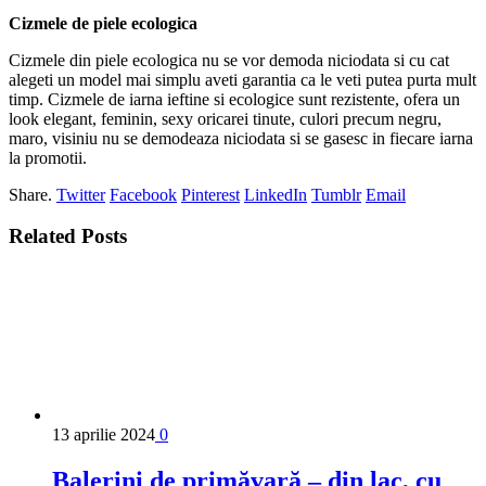
Cizmele de piele ecologica
Cizmele din piele ecologica nu se vor demoda niciodata si cu cat
alegeti un model mai simplu aveti garantia ca le veti putea purta mult
timp. Cizmele de iarna ieftine si ecologice sunt rezistente, ofera un
look elegant, feminin, sexy oricarei tinute, culori precum negru,
maro, visiniu nu se demodeaza niciodata si se gasesc in fiecare iarna
la promotii.
Share.
Twitter
Facebook
Pinterest
LinkedIn
Tumblr
Email
Related
Posts
13 aprilie 2024
0
Balerini de primăvară – din lac, cu