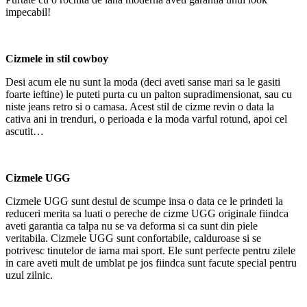
impecabil!
Cizmele in stil cowboy
Desi acum ele nu sunt la moda (deci aveti sanse mari sa le gasiti
foarte ieftine) le puteti purta cu un palton supradimensionat, sau cu
niste jeans retro si o camasa. Acest stil de cizme revin o data la
cativa ani in trenduri, o perioada e la moda varful rotund, apoi cel
ascutit…
Cizmele UGG
Cizmele UGG sunt destul de scumpe insa o data ce le prindeti la
reduceri merita sa luati o pereche de cizme UGG originale fiindca
aveti garantia ca talpa nu se va deforma si ca sunt din piele
veritabila. Cizmele UGG sunt confortabile, calduroase si se
potrivesc tinutelor de iarna mai sport. Ele sunt perfecte pentru zilele
in care aveti mult de umblat pe jos fiindca sunt facute special pentru
uzul zilnic.