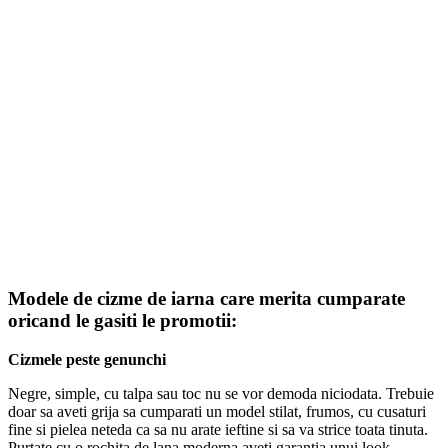
Modele de cizme de iarna care merita cumparate
oricand le gasiti le promotii:
Cizmele peste genunchi
Negre, simple, cu talpa sau toc nu se vor demoda niciodata. Trebuie
doar sa aveti grija sa cumparati un model stilat, frumos, cu cusaturi
fine si pielea neteda ca sa nu arate ieftine si sa va strice toata tinuta.
Purtate cu o rochita de lana moderna aveti garantia unui look