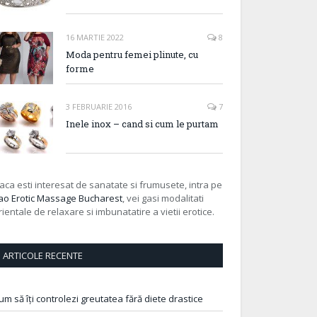
16 MARTIE 2022
8
Moda pentru femei plinute, cu
forme
3 FEBRUARIE 2016
7
Inele inox – cand si cum le purtam
aca esti interesat de sanatate si frumusete, intra pe
ao Erotic Massage Bucharest
, vei gasi modalitati
rientale de relaxare si imbunatatire a vietii erotice.
ARTICOLE RECENTE
um să îți controlezi greutatea fără diete drastice