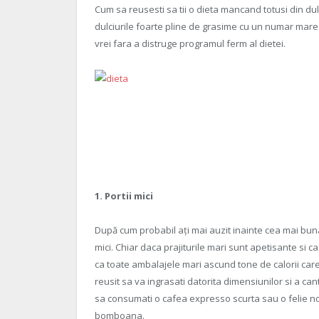
Cum sa reusesti sa tii o dieta mancand totusi din dul
dulciurile foarte pline de grasime cu un numar mare de
vrei fara a distruge programul ferm al dietei.
1
. Portii mici
După cum probabil ați mai auzit inainte cea mai bun
mici. Chiar daca prajiturile mari sunt apetisante si c
ca toate ambalajele mari ascund tone de calorii care
reusit sa va ingrasati datorita dimensiunilor si a cant
sa consumati o cafea expresso scurta sau o felie no
bomboana.