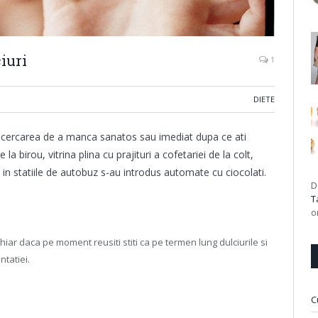
iuri
1
DIETE
n incercarea de a manca sanatos sau imediat dupa ce ati
la birou, vitrina plina cu prajituri a cofetariei de la colt,
i in statiile de autobuz s-au introdus automate cu ciocolati.
D
T
o
iar daca pe moment reusiti stiti ca pe termen lung dulciurile si
ntatiei.
C