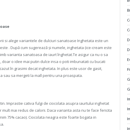
B
B
C
toase
C
D
lorii si alege variantele de dulciuri sanatoase Inghetata este un
zeste . După cum sugerează și numele, inghetata (ice-cream este
D
himb varianta sanatoasa de iaurt înghetat.Te asigur ca nu o sa
E
, doar o idee mai putin dulce insa o poti imbunatati cu bucati
cazut în grasimi decat inghetata. In plus este usor de gasit,
F
asa sau sa mergeti la mall pentru una proaspata.
G
G
I
tin. Imprastie cativa fulgi de ciocolata asupra iaurtului inghetat
I
mult mai redus de calorii. Daca varianta asta nu te face fericita
inim 75% cacao). Ciocolata neagra este foarte bogata in
I
sa.
I