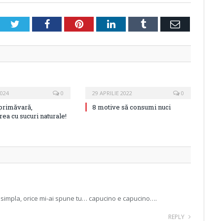
Twitter
Facebook
Pinterest
LinkedIn
Tumblr
Email
2024
0
29 APRILIE 2022
0
 primăvară,
8 motive să consumi nuci
rea cu sucuri naturale!
 simpla, orice mi-ai spune tu… capucino e capucino….
REPLY