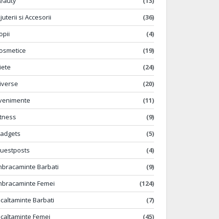
eauty
(13)
ijuterii si Accesorii
(36)
opii
(4)
osmetice
(19)
iete
(24)
iverse
(20)
venimente
(11)
itness
(9)
adgets
(5)
uestposts
(4)
mbracaminte Barbati
(9)
mbracaminte Femei
(124)
ncaltaminte Barbati
(7)
ncaltaminte Femei
(45)