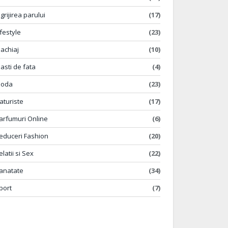
ngrijirea parului
(17)
ifestyle
(23)
achiaj
(10)
asti de fata
(4)
oda
(23)
aturiste
(17)
arfumuri Online
(6)
educeri Fashion
(20)
elatii si Sex
(22)
anatate
(34)
port
(7)