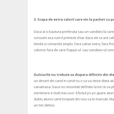
3. Scapa de extra calorii care vin la pachet cu 
Daca ai o bautura preferata sau un sandwici la care t
consumi asa cum il primesti chiar daca stii ca are calo
timida si comanda simplu. Fara zahar extra, fara fr
calorice fara de care frappe-ul sau sandwici-ul com
Dulciurile nu trebuie sa dispara difinitiv din di
un desert din cand in cand nu o sa va strice dieta ata
sanatoasa. Daca nu renuntati definitiv la tot ce va p
mentinere e mult mai usor. Efectul yo-yo apare atunc
dublu atunci cand incepeti din nou sa le mancati. Mai
un mic deliciu.