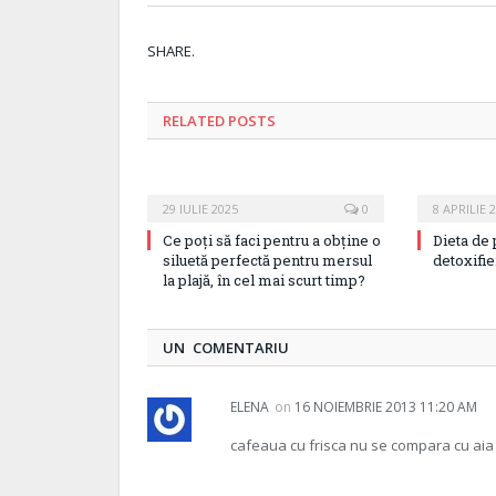
SHARE.
RELATED
POSTS
29 IULIE 2025
0
8 APRILIE 
Ce poți să faci pentru a obține o
Dieta de
siluetă perfectă pentru mersul
detoxifie
la plajă, în cel mai scurt timp?
UN COMENTARIU
ELENA
on
16 NOIEMBRIE 2013 11:20 AM
cafeaua cu frisca nu se compara cu aia