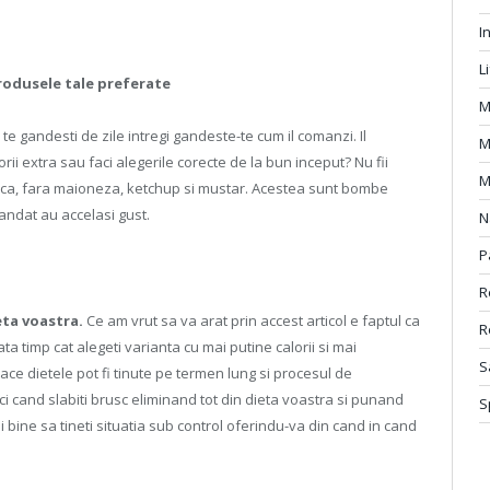
I
L
produsele tale preferate
M
e gandesti de zile intregi gandeste-te cum il comanzi. Il
M
rii extra sau faci alegerile corecte de la bun inceput? Nu fii
M
isca, fara maioneza, ketchup si mustar. Acestea sunt bombe
andat au accelasi gust.
N
P
R
eta voastra.
Ce am vrut sa va arat prin accest articol e faptul ca
R
ta timp cat alegeti varianta cu mai putine calorii si mai
S
lace dietele pot fi tinute pe termen lung si procesul de
i cand slabiti brusc eliminand tot din dieta voastra si punand
S
 bine sa tineti situatia sub control oferindu-va din cand in cand