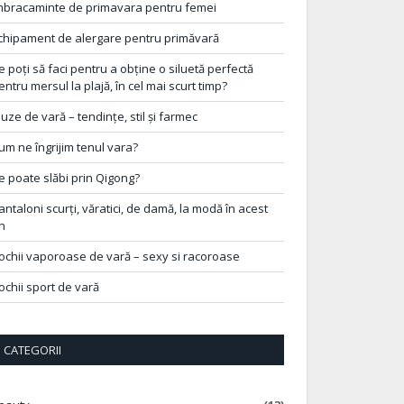
mbracaminte de primavara pentru femei
chipament de alergare pentru primăvară
e poți să faci pentru a obține o siluetă perfectă
entru mersul la plajă, în cel mai scurt timp?
luze de vară – tendințe, stil și farmec
um ne îngrijim tenul vara?
e poate slăbi prin Qigong?
antaloni scurți, văratici, de damă, la modă în acest
n
ochii vaporoase de vară – sexy si racoroase
ochii sport de vară
CATEGORII