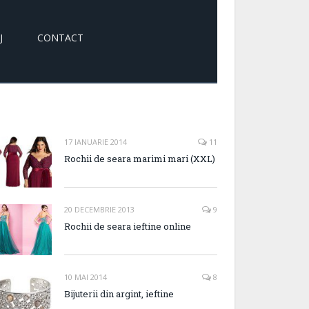
J
CONTACT
17 IANUARIE 2014
11
Rochii de seara marimi mari (XXL)
20 DECEMBRIE 2013
9
Rochii de seara ieftine online
10 MAI 2014
8
Bijuterii din argint, ieftine