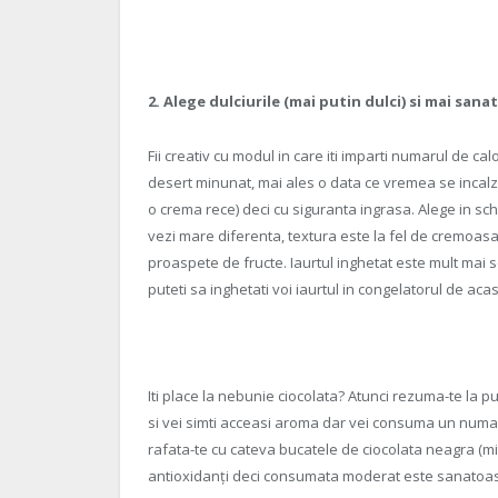
2. Alege dulciurile (mai putin
dulci) si mai sana
Fii creativ cu modul in care iti imparti numarul de ca
desert minunat, mai ales o data ce vremea se incal
o crema rece) deci cu siguranta ingrasa. Alege in sc
vezi mare diferenta, textura este la fel de cremoasa
proaspete de fructe. Iaurtul inghetat este mult mai s
puteti sa inghetati voi iaurtul in congelatorul de ac
Iti place la nebunie ciocolata? Atunci rezuma-te la pu
si vei simti acceasi aroma dar vei consuma un numar 
rafata-te cu cateva bucatele de ciocolata neagra (m
antioxidanți deci consumata moderat este sanatoa