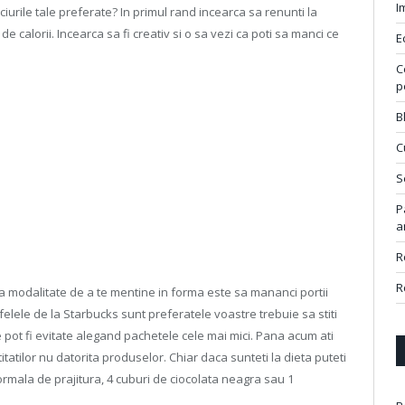
I
ciurile tale preferate? In primul rand incearca sa renunti la
 calorii. Incearca sa fi creativ si o sa vezi ca poti sa manci ce
E
C
p
B
C
S
P
a
R
R
a modalitate de a te mentine in forma este sa mananci portii
afelele de la Starbucks sunt preferatele voastre trebuie sa stiti
 pot fi evitate alegand pachetele cele mai mici. Pana acum ati
itatilor nu datorita produselor. Chiar daca sunteti la dieta puteti
rmala de prajitura, 4 cuburi de ciocolata neagra sau 1