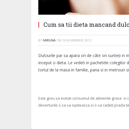
Cum sa tii dieta mancand dulc
BY
MIRUNA
ON
14 NOIEMBRIE 2013
Dulciurile par sa apara ori de câte ori sunteți i
inceput o dieta. Le vedeti in pachetele colegilor de 
tortul de la masa in familie, pana si in metrouri s
Este greu sa evitati consumul de alimente grase si ch
deserturile o sa va ispiteasca si o sa cadeti prada te