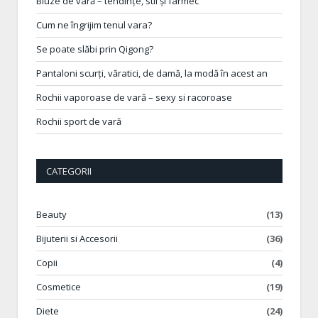
Bluze de vară – tendințe, stil și farmec
Cum ne îngrijim tenul vara?
Se poate slăbi prin Qigong?
Pantaloni scurți, văratici, de damă, la modă în acest an
Rochii vaporoase de vară – sexy si racoroase
Rochii sport de vară
CATEGORII
Beauty
(13)
Bijuterii si Accesorii
(36)
Copii
(4)
Cosmetice
(19)
Diete
(24)