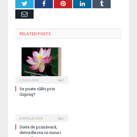
Twitter
Facebook
Pinterest
LinkedIn
Tumblr
Email
RELATED
POSTS
3 IULIE 2024
0
Se poate slăbi prin
Qigong?
8 APRILIE 2024
0
Dieta de primăvară,
detoxifierea cu sucuri