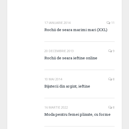
17 IANUARIE 2014
11
Rochii de seara marimi mari (XXL)
20 DECEMBRIE 2013
9
Rochii de seara ieftine online
10 MAI 2014
8
Bijuterii din argint, ieftine
16 MARTIE 2022
8
Moda pentru femei plinute, cu forme