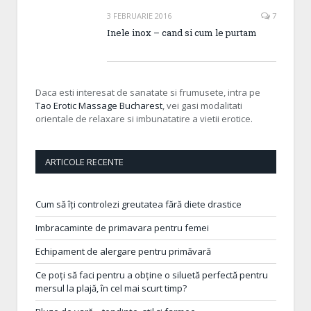
3 FEBRUARIE 2016
7
Inele inox – cand si cum le purtam
Daca esti interesat de sanatate si frumusete, intra pe
Tao Erotic Massage Bucharest
, vei gasi modalitati
orientale de relaxare si imbunatatire a vietii erotice.
ARTICOLE RECENTE
Cum să îți controlezi greutatea fără diete drastice
Imbracaminte de primavara pentru femei
Echipament de alergare pentru primăvară
Ce poți să faci pentru a obține o siluetă perfectă pentru
mersul la plajă, în cel mai scurt timp?