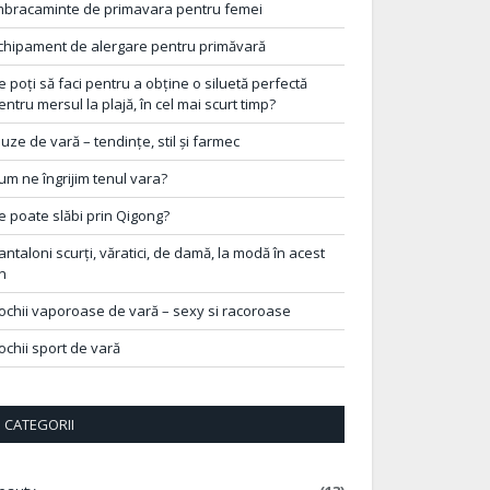
mbracaminte de primavara pentru femei
chipament de alergare pentru primăvară
e poți să faci pentru a obține o siluetă perfectă
entru mersul la plajă, în cel mai scurt timp?
luze de vară – tendințe, stil și farmec
um ne îngrijim tenul vara?
e poate slăbi prin Qigong?
antaloni scurți, văratici, de damă, la modă în acest
n
ochii vaporoase de vară – sexy si racoroase
ochii sport de vară
CATEGORII