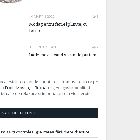
16 MARTIE 2022
8
Moda pentru femei plinute, cu
forme
3 FEBRUARIE 2016
7
Inele inox – cand si cum le purtam
aca esti interesat de sanatate si frumusete, intra pe
ao Erotic Massage Bucharest
, vei gasi modalitati
rientale de relaxare si imbunatatire a vietii erotice.
ARTICOLE RECENTE
um să îți controlezi greutatea fără diete drastice