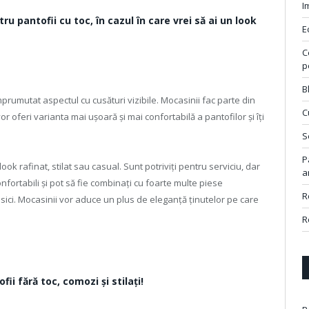
I
ru pantofii cu toc, în cazul în care vrei să ai un look
E
C
p
B
împrumutat aspectul cu cusături vizibile. Mocasinii fac parte din
C
r oferi varianta mai ușoară și mai confortabilă a pantofilor și îți
S
P
look rafinat, stilat sau casual. Sunt potriviți pentru serviciu, dar
a
onfortabili și pot să fie combinați cu foarte multe piese
R
asici. Mocasinii vor aduce un plus de eleganță ținutelor pe care
R
ii fără toc, comozi și stilați!