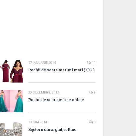
17 IANUARIE 2014
11
Rochii de seara marimi mari (XXL)
20 DECEMBRIE 2013
9
Rochii de seara ieftine online
10 MAI 2014
8
Bijuterii din argint, ieftine