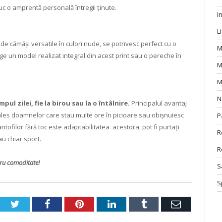
duc o amprentă personală întregii ținute.
I
L
i de cămăși versatile în culori nude, se potrivesc perfect cu o
M
ege un model realizat integral din acest print sau o pereche în
M
M
N
pul zilei, fie la birou sau la o întâlnire.
Principalul avantaj
i ales doamnelor care stau multe ore în picioare sau obișnuiesc
P
ntofilor fără toc este adaptabilitatea acestora, pot fi purtați
R
sau chiar sport.
R
tru comoditate!
S
S
Twitter
Facebook
Pinterest
LinkedIn
Tumblr
Email