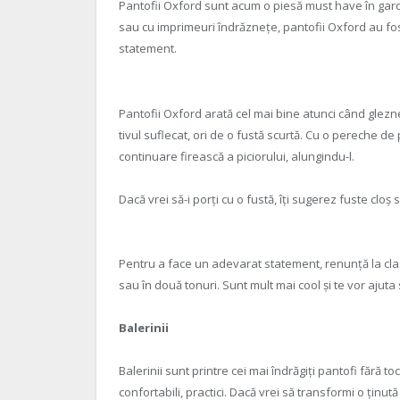
Pantofii Oxford sunt acum o piesă must have în garder
sau cu imprimeuri îndrăznețe, pantofii Oxford au fost r
statement.
Pantofii Oxford arată cel mai bine atunci când glezne
tivul suflecat, ori de o fustă scurtă. Cu o pereche d
continuare firească a piciorului, alungindu-l.
Dacă vrei să-i porți cu o fustă, îți sugerez fuste cloș
Pentru a face un adevarat statement, renunță la clas
sau în două tonuri. Sunt mult mai cool și te vor ajuta 
Balerinii
Balerinii sunt printre cei mai îndrăgiți pantofi fără to
confortabili, practici. Dacă vrei să transformi o ținu