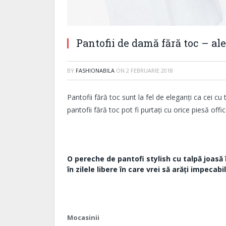
Pantofii de damă fără toc – a
BY
FASHIONABILA
ON
2 FEBRUARIE 2018
Pantofii fără toc sunt la fel de eleganți ca cei cu
pantofii fără toc pot fi purtați cu orice piesă offi
O pereche de pantofi stylish cu talpă joasă îți
în zilele libere în care vrei să arăți impecabil
Mocasinii