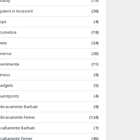
eauty
(13)
ijuterii si Accesorii
(36)
opii
(4)
osmetice
(19)
iete
(24)
iverse
(20)
venimente
(11)
itness
(9)
adgets
(5)
uestposts
(4)
mbracaminte Barbati
(9)
mbracaminte Femei
(124)
ncaltaminte Barbati
(7)
ncaltaminte Femei
(45)