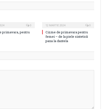
2024
0
12 MARTIE 2024
0
de primavara, pentru
Cizme de primavara pentru
femei – de la piele sintetică
pana la dantela