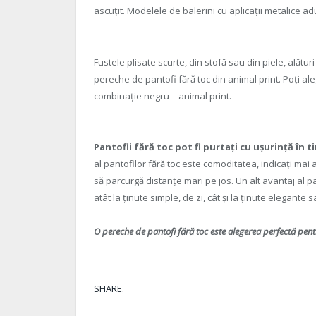
ascuțit. Modelele de balerini cu aplicații metalice a
Fustele plisate scurte, din stofă sau din piele, alătur
pereche de pantofi fără toc din animal print. Poți al
combinație negru – animal print.
Pantofii fără toc pot fi purtați cu ușurință în tim
al pantofilor fără toc este comoditatea, indicați ma
să parcurgă distanțe mari pe jos. Un alt avantaj al pa
atât la ținute simple, de zi, cât și la ținute elegante 
O pereche de pantofi fără toc este alegerea perfectă pen
SHARE.