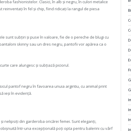
B
oba fashionistelor. Clasici, în alb și negru, în culori metalice
einventați în fel și chip, fiind ridicați la rangul de piesa
B
C
C
le sunt subțiri și puse în valoare, fie de o pereche de blugi cu
D
e pantaloni skinny sau un dres negru, pantofii vor apărea ca o
D
E
 scurte care alungesc și subțiază piciorul.
F
G
icul pantof negru în favoarea unuia argintiu, cu animal print
G
să ieși în evidență.
I
I
I
c și nelipsiți din garderoba oricărei femei. Sunt eleganți,
tă obișnuită într-una excepțională poți opta pentru balerini cu vârf
I