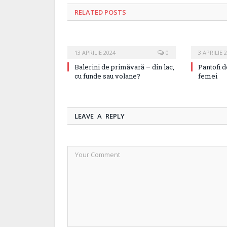
RELATED
POSTS
13 APRILIE 2024
0
3 APRILIE 
Balerini de primăvară – din lac,
Pantofi 
cu funde sau volane?
femei
LEAVE A REPLY