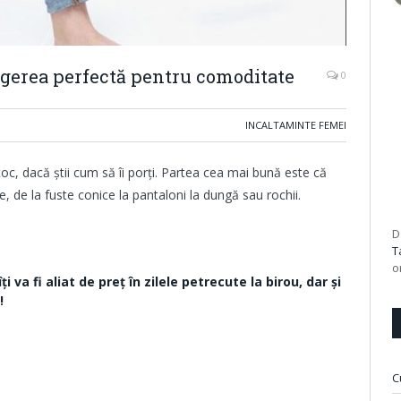
legerea perfectă pentru comoditate
0
INCALTAMINTE FEMEI
 toc, dacă știi cum să îi porți. Partea cea mai bună este că
ce, de la fuste conice la pantaloni la dungă sau rochii.
D
T
o
 va fi aliat de preț în zilele petrecute la birou, dar și
!
C