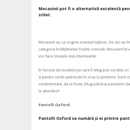
Mocasinii pot fi o alternativă excelentă pent
stilat.
Mocasinii au ca origine orientul mijlociu. De aici au 
categoria încălțămintei foarte comode. Mocasinii îți vo
vor face ținutele mai interesante.
În funcție de modelul pe care îl alegi poți să obții un 
și pentru serile petrecute în oraș cu prietenii. Sunt c
vestimentare, de la fuste, blugi până la pantaloni cl
le abordezi!
Pantofii Oxford
Pantofii Oxford se numără și ei printre pantof