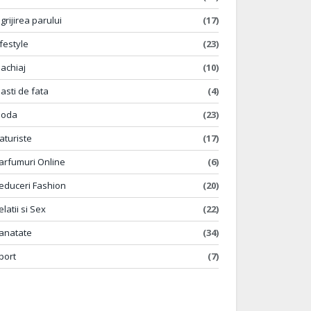
ngrijirea parului
(17)
ifestyle
(23)
achiaj
(10)
asti de fata
(4)
oda
(23)
aturiste
(17)
arfumuri Online
(6)
educeri Fashion
(20)
elatii si Sex
(22)
anatate
(34)
port
(7)