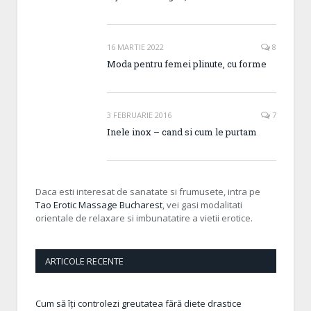
16 MARTIE 2022
8
Moda pentru femei plinute, cu forme
3 FEBRUARIE 2016
7
Inele inox – cand si cum le purtam
Daca esti interesat de sanatate si frumusete, intra pe
Tao Erotic Massage Bucharest
, vei gasi modalitati
orientale de relaxare si imbunatatire a vietii erotice.
ARTICOLE RECENTE
Cum să îți controlezi greutatea fără diete drastice