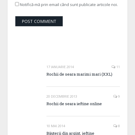
Notifică-mă prin email când sunt publicate articole noi.
17 IANUARIE 2014
11
Rochii de seara marimi mari (XXL)
20 DECEMBRIE 2013
9
Rochii de seara ieftine online
10 MAI 2014
8
Bijuterii din argint, ieftine