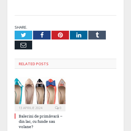
SHARE.
Twitter
Facebook
Pinterest
LinkedIn
Tumblr
Email
RELATED
POSTS
13 APRILIE 2024
0
Balerini de primăvară –
din lac, cu funde sau
volane?