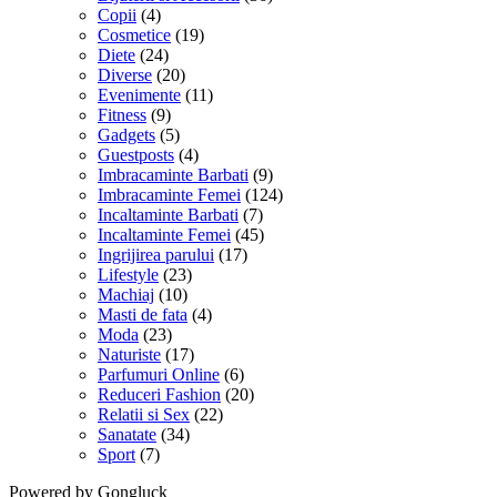
Copii
(4)
Cosmetice
(19)
Diete
(24)
Diverse
(20)
Evenimente
(11)
Fitness
(9)
Gadgets
(5)
Guestposts
(4)
Imbracaminte Barbati
(9)
Imbracaminte Femei
(124)
Incaltaminte Barbati
(7)
Incaltaminte Femei
(45)
Ingrijirea parului
(17)
Lifestyle
(23)
Machiaj
(10)
Masti de fata
(4)
Moda
(23)
Naturiste
(17)
Parfumuri Online
(6)
Reduceri Fashion
(20)
Relatii si Sex
(22)
Sanatate
(34)
Sport
(7)
Powered by Gongluck