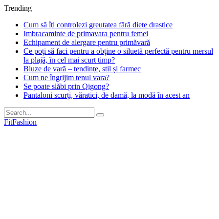
Trending
Cum să îți controlezi greutatea fără diete drastice
Imbracaminte de primavara pentru femei
Echipament de alergare pentru primăvară
Ce poți să faci pentru a obține o siluetă perfectă pentru mersul
la plajă, în cel mai scurt timp?
Bluze de vară – tendințe, stil și farmec
Cum ne îngrijim tenul vara?
Se poate slăbi prin Qigong?
Pantaloni scurți, văratici, de damă, la modă în acest an
FitFashion