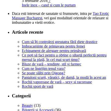
3 februarie 2016
7
Inele inox – cand si cum le purtam
Daca esti interesat de sanatate si frumusete, intra pe
Tao Erotic
Massage Bucharest
, vei gasi modalitati orientale de relaxare si
imbunatatire a vietii erotice.
Articole recente
Cum să îți controlezi greutatea fără diete drastice
Imbracaminte de primavara pentru femei
Echipament de alergare pentru primăvară
Ce poți să faci pentru a obține o siluetă perfectă pentru
mersul la plajă, în cel mai scurt timp?
Bluze de vară – tendințe, stil și farmec
Cum ne îngrijim tenul vara?
Se poate slăbi prin Qigong?
Pantaloni scurți, văratici, de damă, la modă în acest an
Rochii vaporoase de vară – sexy si racoroase
Rochii sport de vară
Categorii
Beauty
(13)
Bijuterii si Accesorii
(36)