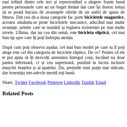
mai ieftină dintre cele trei și reprezentând o alegere foarte bună
pentru persoanele care au un buget limitat dar care își doresc totuși
să se poată bucura de avantajele oferite de un astfel de apara de
fitness. Din cea de-a doua categorie fac parte
bicicletele magnetice
,
acestea situându-se peste bicicletele mecanice, aducând mai multe
avantaje, printre care se numără și reglarea rezistenței pe mai multe
nivele. Ultima, dar nu cea din urmă, este
bicicleta eliptică
, cel mai
bun tip spre care îți poți îndrepta atenția.
După cum poți observa așadar, cel mai bun model pe care tu îl poți
alege este cel din categoria de biciclete eliptice. De ce? Pentru că ele
te pot ajuta să îți dezvolți armonios întregul corp, lucrând nu doar
partea inferioară, ci și cea superioară, punând la lucrui inclusiv
mușchii brațelor și ai spatelui. Da, prețurile sunt puțin mai ridicate,
dar ivnestiția intr-adevăr merită toți banii.
Share.
Twitter
Facebook
Pinterest
LinkedIn
Tumblr
Email
Related
Posts