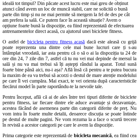
ideală tot timpul? Din păcate acest lucru este mai greu de obținut
atunci când avem un loc de muncă stabil, care ne solicită o bună
parte din timp și nu ne mai permite să mergem la fel de des pe cât
am prefera la sală. Ce putem face în această situație? Avem o
opțiune foarte bună la dispoziție, ea fiind reprezentată de efectuarea
antrenamentelor direct acasă, cu ajutorul unei biciclete fitness.
O astfel de
bicicleta pentru fitness acasă
dacă este aleasă cu grijă
poate reprezenta una dintre cele mai bune lucruri care ți s-au
întâmplat vreodată, iar asta pentru că o să o ai la dispoziția ta 24 de
ore din 24, 7 zile din 7, astfel că tu nu vei mai depinde de mersul la
sală și nu va mai trebui să îți aștepți rândul la aparat. Totul sună
foarte bine până aici, nu-i așa? Află însă că pentru a te putea bucura
la maxim de ea va trebui să acorzi o destul de mare atenție modelului
pe care îl vei cumpăra. Mai exact, te vei orienta după caracteristicile
fiecărui model în parte raportându-te la nevoile tale.
Pentru început, află că ai de ales între trei tipuri diferite de biciclete
pentru fitness, iar fiecare dintre ele aduce avantaje și dezavantaje,
acestea făcând de asemenea parte din categorii diferite de preț. Nu
vom intra în foarte multe detalii, deoarece discuția se poate întinde
pe destul de multe pagini. Ne vom rezuma la a face o scurtă trecere
în revistă a acestor categorii pe care le avem la dispoziție.
Prima categorie este reprezentată de
bicicleta mecanică
, ea fiind cea