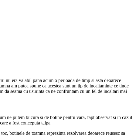
ucru nu era valabil pana acum o perioada de timp si asta deoarece
oamna am putea spune ca acestea sunt un tip de incaltaminte ce tinde
tem da seama cu usurinta ca ne confruntam cu un fel de incaltari mai
cum ne putem bucura si de botine pentru vara, fapt observat si in cazul
 care a fost conceputa talpa.
 cu toc, botinele de toamna reprezinta rezolvarea deoarece reusesc sa