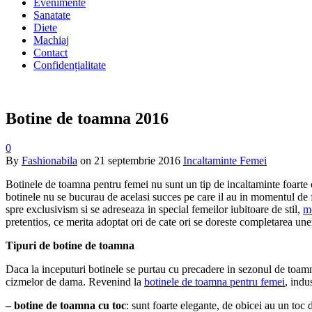
Evenimente
Sanatate
Diete
Machiaj
Contact
Confidențialitate
Botine de toamna 2016
0
By
Fashionabila
on
21 septembrie 2016
Incaltaminte Femei
Botinele de toamna pentru femei nu sunt un tip de incaltaminte foarte c
botinele nu se bucurau de acelasi succes pe care il au in momentul de 
spre exclusivism si se adreseaza in special femeilor iubitoare de stil,
m
pretentios, ce merita adoptat ori de cate ori se doreste completarea une
Tipuri de botine de toamna
Daca la inceputuri botinele se purtau cu precadere in sezonul de toamna
cizmelor de dama. Revenind la
botinele de toamna pentru femei
, indu
– botine de toamna cu toc
: sunt foarte elegante, de obicei au un toc 