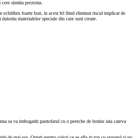
 cere simtita prezenta.
echilibru foarte bun, in acest fel fiind eliminat riscul implicat de
i datorita materialelor speciale din care sunt create.
amna sa va imbogatiti pantofarul cu o pereche de botine iata cateva
rii de mai sus. Optati pentru culori ce se afla in ton cu sezonul si nu