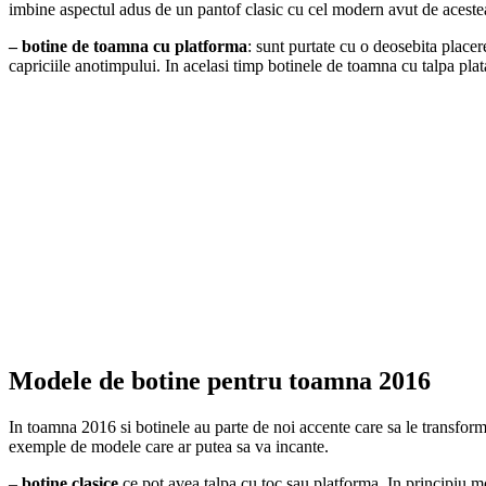
imbine aspectul adus de un pantof clasic cu cel modern avut de acestea.
– botine de toamna cu platforma
: sunt purtate cu o deosebita placer
capriciile anotimpului. In acelasi timp botinele de toamna cu talpa plata 
Modele de botine pentru toamna 2016
In toamna 2016 si botinele au parte de noi accente care sa le transform
exemple de modele care ar putea sa va incante.
–
botine clasice
ce pot avea talpa cu toc sau platforma. In principiu mod