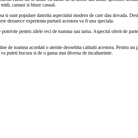
e midi, camasi si bluze casual.
a si sunt populare datorita aspectului modern de care dau dovada. Desi 
dere deoarece experienta purtarii acestora va fi una speciala.
rte potrivite pentru zilele reci de toamna sau iarna. Aspectul oferit de part
tine de toamna acordati o atentie deosebita calitatii acestora. Pentru un p
l va puteti bucura si de o gama mai diversa de incaltaminte.