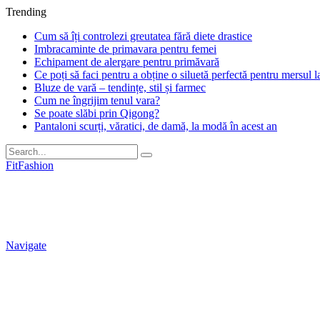
Trending
Cum să îți controlezi greutatea fără diete drastice
Imbracaminte de primavara pentru femei
Echipament de alergare pentru primăvară
Ce poți să faci pentru a obține o siluetă perfectă pentru mersul la
Bluze de vară – tendințe, stil și farmec
Cum ne îngrijim tenul vara?
Se poate slăbi prin Qigong?
Pantaloni scurți, văratici, de damă, la modă în acest an
FitFashion
Navigate