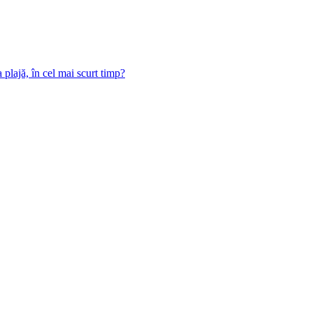
 plajă, în cel mai scurt timp?