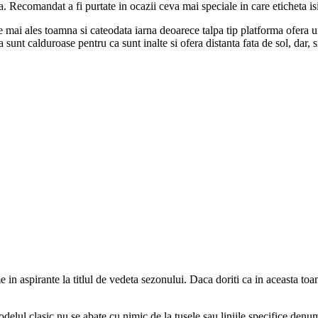
 Recomandat a fi purtate in ocazii ceva mai speciale in care eticheta isi
e mai ales toamna si cateodata iarna deoarece talpa tip platforma ofera un 
sunt calduroase pentru ca sunt inalte si ofera distanta fata de sol, dar, s
e in aspirante la titlul de vedeta sezonului. Daca doriti ca in aceasta to
elul clasic nu se abate cu nimic de la tusele sau liniile specifice denumi