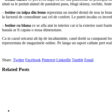
uitati sa le purtati alaturi de pantaloni pana, blugi skinny, rochite, fust
–
botine cu talpa din lemn
reprezinta un model destul de nou in brans
la factorul de comoditate sau cel de confort. Le puteti incalta cu incre
–
botine cu blana
ce se afla atat in interior cat si la exterior sunt foa
banala ar fi capata o noua dimensiune.
Ca in cazul oricarui alt tip de incaltaminte, cand doriti sa cumparati bo
reprezentata de magazinele online. Pe langa un raport calitate pret rea
Share.
Twitter
Facebook
Pinterest
LinkedIn
Tumblr
Email
Related
Posts