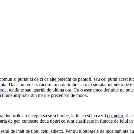
omun si purtat zi de zi ca alte perechi de pantofi, sau cel putin acest l
fata. Daca am vrea sa acordam o definitie cat mai simpla botinelor de t
oda
, tendinte sau aparitii de ultima ora. Cu o asemenea definitie ne pu
i tinute inspirata din marile prezentari de moda.
, lucrurile au inceput sa se schimbe, la fel ca si in cazul
cizmelor
, si a
stria de gen cunoaste doua tipuri ce sunt clasificate in functie de felul in
destul de inalt de tipul celui stiletto. Pentru iubitoarele de incaltaminte