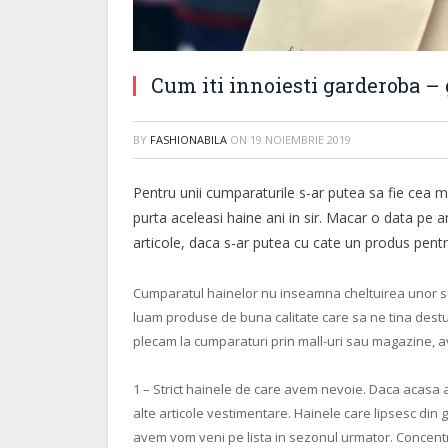
Cum iti innoiesti garderoba –
BY
FASHIONABILA
ON
19 NOIEMBRIE 2019
Pentru unii cumparaturile s-ar putea sa fie cea m
purta aceleasi haine ani in sir. Macar o data p
articole, daca s-ar putea cu cate un produs pent
Cumparatul hainelor nu inseamna cheltuirea unor s
luam produse de buna calitate care sa ne tina destul
plecam la cumparaturi prin mall-uri sau magazine, av
1 – Strict hainele de care avem nevoie. Daca acasa a
alte articole vestimentare. Hainele care lipsesc din 
avem vom veni pe lista in sezonul urmator. Concent