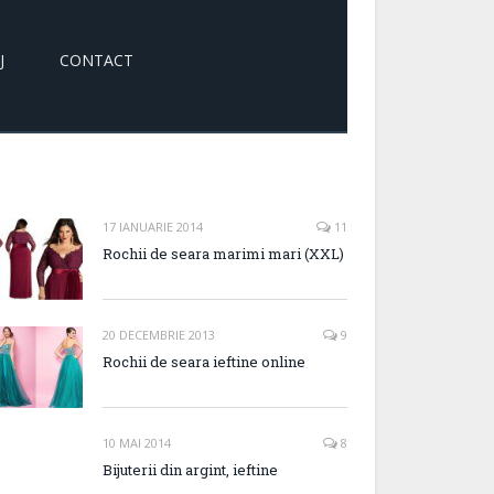
J
CONTACT
17 IANUARIE 2014
11
Rochii de seara marimi mari (XXL)
20 DECEMBRIE 2013
9
Rochii de seara ieftine online
10 MAI 2014
8
Bijuterii din argint, ieftine