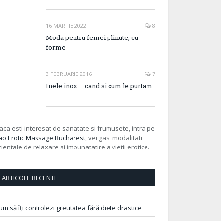
16 MARTIE 2022
8
Moda pentru femei plinute, cu
forme
3 FEBRUARIE 2016
7
Inele inox – cand si cum le purtam
aca esti interesat de sanatate si frumusete, intra pe
ao Erotic Massage Bucharest
, vei gasi modalitati
rientale de relaxare si imbunatatire a vietii erotice.
ARTICOLE RECENTE
um să îți controlezi greutatea fără diete drastice