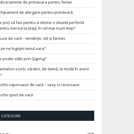
mbracaminte de primavara pentru femei
chipament de alergare pentru primăvară
e poți să faci pentru a obține o siluetă perfectă
entru mersul la plajă, în cel mai scurt timp?
luze de vară – tendințe, stil și farmec
um ne îngrijim tenul vara?
e poate slăbi prin Qigong?
antaloni scurți, văratici, de damă, la modă în acest
n
ochii vaporoase de vară – sexy si racoroase
ochii sport de vară
CATEGORII