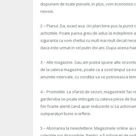
dispunem de toate piesele, in plus, vom economisi c
nevoie.
2 – Planul. Da, exact asa. Un plan bine pus la punct 
achizitiile. Poate parea greu de adus la indeplinire
siguranta ca vom cheltui cu mult mai mult decat nec
daca este urmat in cel putin doi ani. Dupa aceea haine
3 – Alte magazine. Sau am putea spune alte orizontu
de la cateva magazine, poate ca a sosit timpul sa in
anumite intervale, cu conditia sa se potriveasca tem
4 – Promotiile. La sfarsit de sezon, magazinele fac r
garderoba se poate imbogati cu cateva piese de buna
fim foarte atenti cand apar reducerile si sa actiona
cumparaturi bune si ieftine.
5 – Abonarea la newslettere. Magazinele online au o
colectiile noi disponibile. Pentru a fi informati de 