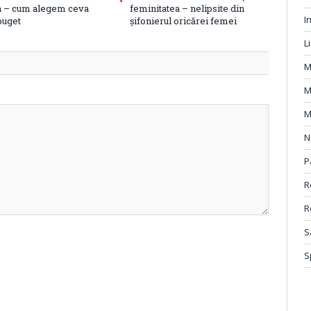
 – cum alegem ceva
feminitatea – nelipsite din
I
 buget
șifonierul oricărei femei
L
M
M
M
N
P
R
R
S
S