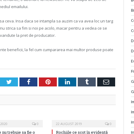
B
rmediul emailului.
B
C
asa ceva. Insa daca se intampla sa auzim ca va avea loc un targ
 nu strica sa fim si noi pe acolo, macar pentru a vedea ce se
C
vandute la pret de producator.
D
nte beneficii, la fel cum cumpararea mai multor produse poate
D
E
F
Twitter
Facebook
Pinterest
LinkedIn
Tumblr
Email
G
G
I
I
I
 2020
0
22 AUGUST 2019
0
 nu trebuie sa fie o
Rochiile ce scot în evidență
I