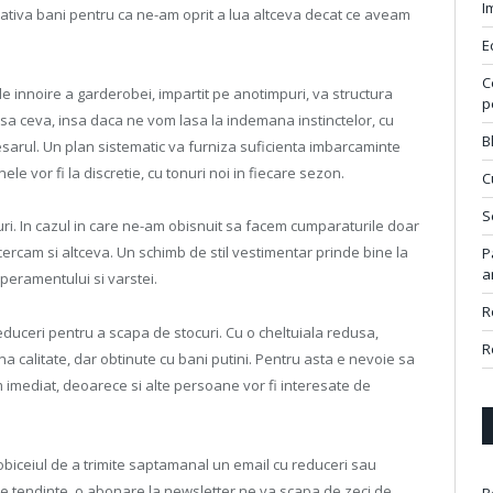
I
ativa bani pentru ca ne-am oprit a lua altceva decat ce aveam
E
C
de innoire a garderobei, impartit pe anotimpuri, va structura
p
 asa ceva, insa daca ne vom lasa la indemana instinctelor, cu
B
esarul. Un plan sistematic va furniza suficienta imbarcaminte
le vor fi la discretie, cu tonuri noi in fiecare sezon.
C
S
ri. In cazul in care ne-am obisnuit sa facem cumparaturile doar
cercam si altceva. Un schimb de stil vestimentar prinde bine la
P
a
peramentului si varstei.
R
educeri pentru a scapa de stocuri. Cu o cheltuiala redusa,
R
 calitate, dar obtinute cu bani putini. Pentru asta e nevoie sa
m imediat, deoarece si alte persoane vor fi interesate de
biceiul de a trimite saptamanal un email cu reduceri sau
noile tendinte, o abonare la newsletter ne va scapa de zeci de