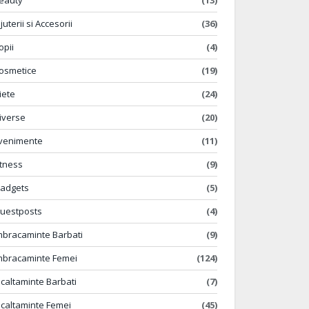
eauty
(13)
ijuterii si Accesorii
(36)
opii
(4)
osmetice
(19)
iete
(24)
iverse
(20)
venimente
(11)
itness
(9)
adgets
(5)
uestposts
(4)
mbracaminte Barbati
(9)
mbracaminte Femei
(124)
ncaltaminte Barbati
(7)
ncaltaminte Femei
(45)