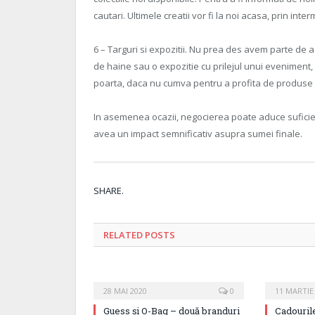
cautari. Ultimele creatii vor fi la noi acasa, prin inte
6 – Targuri si expozitii. Nu prea des avem parte de 
de haine sau o expozitie cu prilejul unui eveniment,
poarta, daca nu cumva pentru a profita de produse 
In asemenea ocazii, negocierea poate aduce suficie
avea un impact semnificativ asupra sumei finale.
SHARE.
RELATED
POSTS
28 MAI 2020
0
11 MARTIE
Guess și O-Bag – două branduri
Cadourile