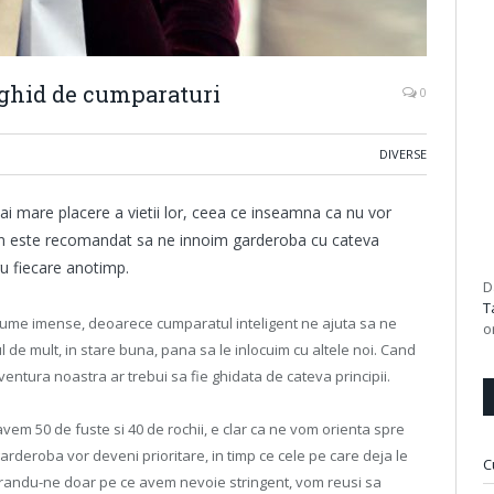
 ghid de cumparaturi
0
DIVERSE
ai mare placere a vietii lor, ceea ce inseamna ca nu vor
e an este recomandat sa ne innoim garderoba cu cateva
ru fiecare anotimp.
D
T
ume imense, deoarece cumparatul inteligent ne ajuta sa ne
o
 de mult, in stare buna, pana sa le inlocuim cu altele noi. Cand
entura noastra ar trebui sa fie ghidata de cateva principii.
vem 50 de fuste si 40 de rochii, e clar ca ne vom orienta spre
garderoba vor deveni prioritare, in timp ce cele pe care deja le
C
randu-ne doar pe ce avem nevoie stringent, vom reusi sa