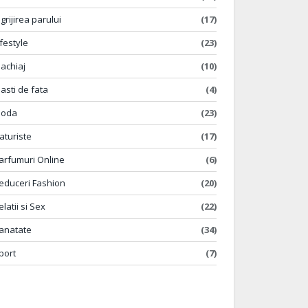
ngrijirea parului
(17)
ifestyle
(23)
achiaj
(10)
asti de fata
(4)
oda
(23)
aturiste
(17)
arfumuri Online
(6)
educeri Fashion
(20)
elatii si Sex
(22)
anatate
(34)
port
(7)