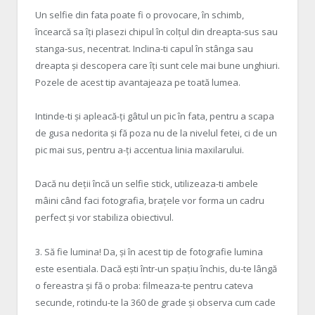
Un selfie din fata poate fi o provocare, în schimb,
încearcă sa îți plasezi chipul în colțul din dreapta-sus sau
stanga-sus, necentrat. Inclina-ti capul în stânga sau
dreapta și descopera care îți sunt cele mai bune unghiuri.
Pozele de acest tip avantajeaza pe toată lumea.
Intinde-ti și apleacă-ți gâtul un pic în fata, pentru a scapa
de gusa nedorita și fă poza nu de la nivelul fetei, ci de un
pic mai sus, pentru a-ți accentua linia maxilarului.
Dacă nu deții încă un selfie stick, utilizeaza-ti ambele
mâini când faci fotografia, brațele vor forma un cadru
perfect și vor stabiliza obiectivul.
3. Să fie lumina! Da, și în acest tip de fotografie lumina
este esentiala. Dacă ești într-un spațiu închis, du-te lângă
o fereastra și fă o proba: filmeaza-te pentru cateva
secunde, rotindu-te la 360 de grade și observa cum cade