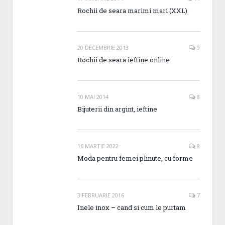
Rochii de seara marimi mari (XXL)
20 DECEMBRIE 2013
9
Rochii de seara ieftine online
10 MAI 2014
8
Bijuterii din argint, ieftine
16 MARTIE 2022
8
Moda pentru femei plinute, cu forme
3 FEBRUARIE 2016
7
Inele inox – cand si cum le purtam