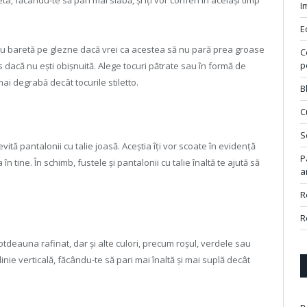
eta, făcându-te să pari mai slabă, și îți vor conferi în același timp
I
E
 cu baretă pe glezne dacă vrei ca acestea să nu pară prea groase
C
p
es dacă nu ești obișnuită. Alege tocuri pătrate sau în formă de
ai degrabă decât tocurile stiletto.
B
C
S
ită pantalonii cu talie joasă. Aceștia îți vor scoate în evidență
P
în tine. În schimb, fustele și pantalonii cu talie înaltă te ajută să
a
R
R
otdeauna rafinat, dar și alte culori, precum roșul, verdele sau
nie verticală, făcându-te să pari mai înaltă și mai suplă decât