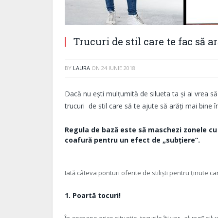
Trucuri de stil care te fac să a
BY
LAURA
ON
24 IUNIE 2018
Dacă nu ești mulțumită de silueta ta și ai vrea s
trucuri de stil care să te ajute să arăți mai bine
Regula de bază este să maschezi zonele cu p
coafură pentru un efect de „subțiere”.
Iată câteva ponturi oferite de stiliști pentru ținute ca
1. Poartă tocuri!