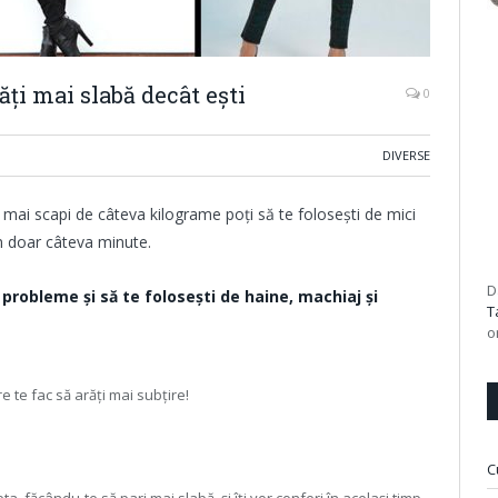
răți mai slabă decât ești
0
DIVERSE
ă mai scapi de câteva kilograme poți să te folosești de mici
 în doar câteva minute.
D
robleme și să te folosești de haine, machiaj și
T
o
re te fac să arăți mai subțire!
C