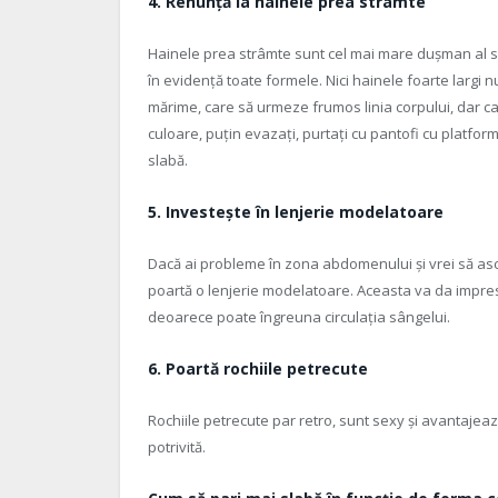
4.
Renunță la hainele prea strâmte
Hainele prea strâmte sunt cel mai mare dușman al silue
în evidență toate formele. Nici hainele foarte largi nu
mărime, care să urmeze frumos linia corpului, dar car
culoare, puțin evazați, purtați cu pantofi cu platformă
slabă.
5. Investește în lenjerie modelatoare
Dacă ai probleme în zona abdomenului și vrei să ascunz
poartă o lenjerie modelatoare. Aceasta va da impresia 
deoarece poate îngreuna circulația sângelui.
6. Poartă
rochiile petrecute
Rochiile petrecute par retro, sunt sexy și avantajeaz
potrivită.