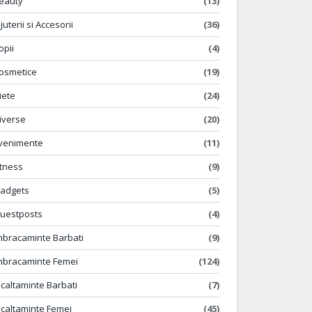
eauty
(13)
ijuterii si Accesorii
(36)
opii
(4)
osmetice
(19)
iete
(24)
iverse
(20)
venimente
(11)
itness
(9)
adgets
(5)
uestposts
(4)
mbracaminte Barbati
(9)
mbracaminte Femei
(124)
ncaltaminte Barbati
(7)
ncaltaminte Femei
(45)