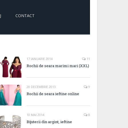
J
CONTACT
17 IANUARIE 2014
11
Rochii de seara marimi mari (XXL)
20 DECEMBRIE 2013
9
Rochii de seara ieftine online
10 MAI 2014
8
Bijuterii din argint, ieftine