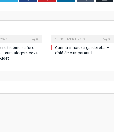
 2020
0
19 NOIEMBRIE 2019
0
 nu trebuie sa fie o
Cum iti innoiesti garderoba –
 – cum alegem ceva
ghid de cumparaturi
 buget