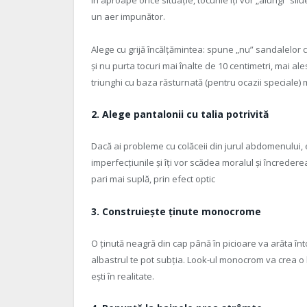
În aproape orice situație, tocurile îți vor „alungi” silu
un aer impunător.
Alege cu grijă încălțămintea: spune „nu” sandalelor
și nu purta tocuri mai înalte de 10 centimetri, mai al
triunghi cu baza răsturnată (pentru ocazii speciale) m
2.
Alege pantalonii cu talia potrivită
Dacă ai probleme cu colăceii din jurul abdomenului, ev
imperfecțiunile și îți vor scădea moralul și încrederea 
pari mai suplă, prin efect optic
3. Construiește ținute monocrome
O ținută neagră din cap până în picioare va arăta înt
albastrul te pot subția. Look-ul monocrom va crea o li
ești în realitate.