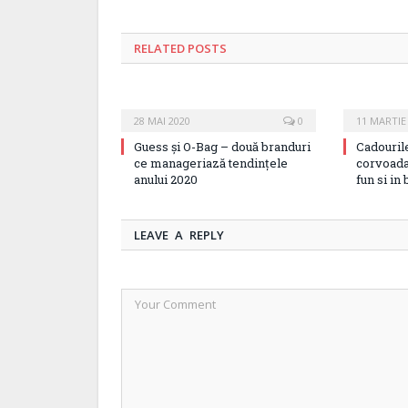
RELATED
POSTS
28 MAI 2020
0
11 MARTIE
Guess și O-Bag – două branduri
Cadourile
ce manageriază tendințele
corvoada
anului 2020
fun si in
LEAVE A REPLY