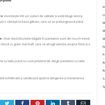
orpului
I
L
re
: investește într-un sutien de calitate și evită blugii skinny
acă o cămașă la baza gâtului, care să se prelungească până
M
M
e:
chiar dacă bluzițele băgate în pantaloni sunt din nou în trend,
M
 o bluză cu guler mai înalt, care să atragă atenția asupra feței și o
N
P
i cu talie joasă nu sunt prietenii tăi. Alege pantaloni cu talie
R
R
dietă echilibrată și sănătoasă ajută la atingerea și menținerea
S
S
Twitter
Facebook
Pinterest
LinkedIn
Tumblr
Email