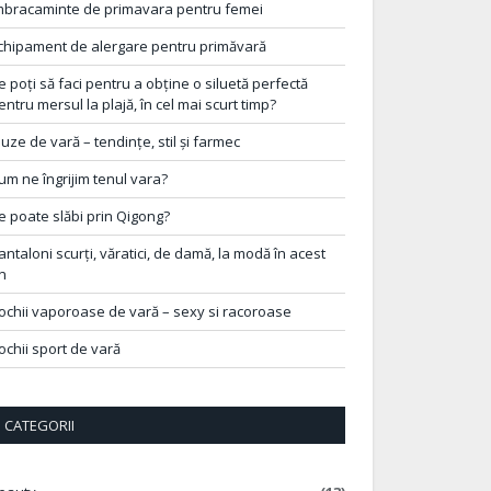
mbracaminte de primavara pentru femei
chipament de alergare pentru primăvară
e poți să faci pentru a obține o siluetă perfectă
entru mersul la plajă, în cel mai scurt timp?
luze de vară – tendințe, stil și farmec
um ne îngrijim tenul vara?
e poate slăbi prin Qigong?
antaloni scurți, văratici, de damă, la modă în acest
n
ochii vaporoase de vară – sexy si racoroase
ochii sport de vară
CATEGORII