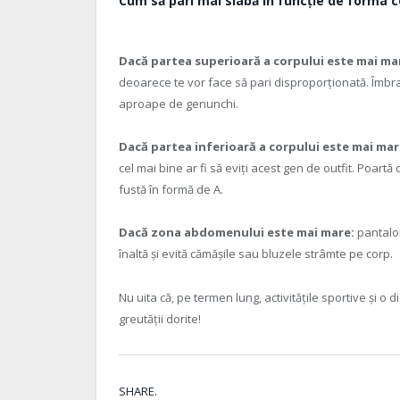
Cum să pari mai slabă în funcție de forma c
Dacă partea superioară a corpului este mai ma
deoarece te vor face să pari disproporționată. Îmbr
aproape de genunchi.
Dacă partea inferioară a corpului este mai mar
cel mai bine ar fi să eviți acest gen de outfit. Poartă
fustă în formă de A.
Dacă zona abdomenului este mai mare:
pantaloni
înaltă și evită cămășile sau bluzele strâmte pe corp.
Nu uita că, pe termen lung, activitățile sportive și o 
greutății dorite!
SHARE.