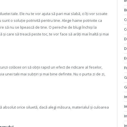
B
B
tei tale. Ele nu te vor ajuta să pari mai slabă, ci îți vor scoate
C
 sunt o soluție potrivită pentru tine. Alege haine potrivite ca
e să nu se lipească de tine. O pereche de blugi închiși la
C
 și care să treacă peste toc, te vor face să arăți mai înaltă și mai
D
D
E
i colăceii ori să obții rapid un efect de ridicare al feselor,
F
unei talii mai subțiri și mai bine definite. Nu o purta zi de zi,
G
G
I
I
ă absolut orice siluetă, dacă alegi măsura, materialul și culoarea
I
I