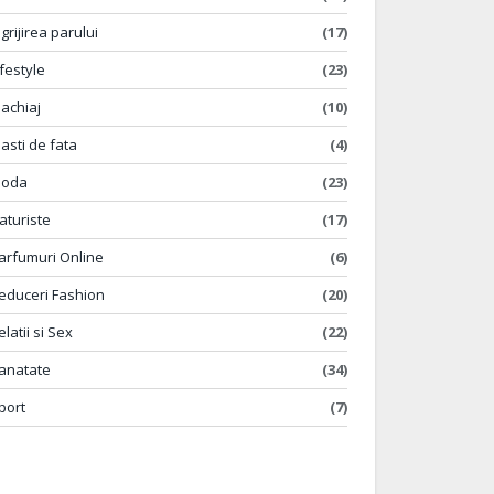
ngrijirea parului
(17)
ifestyle
(23)
achiaj
(10)
asti de fata
(4)
oda
(23)
aturiste
(17)
arfumuri Online
(6)
educeri Fashion
(20)
elatii si Sex
(22)
anatate
(34)
port
(7)