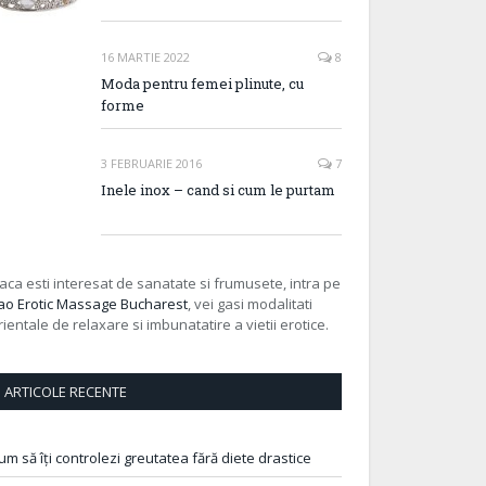
16 MARTIE 2022
8
Moda pentru femei plinute, cu
forme
3 FEBRUARIE 2016
7
Inele inox – cand si cum le purtam
aca esti interesat de sanatate si frumusete, intra pe
ao Erotic Massage Bucharest
, vei gasi modalitati
rientale de relaxare si imbunatatire a vietii erotice.
ARTICOLE RECENTE
um să îți controlezi greutatea fără diete drastice