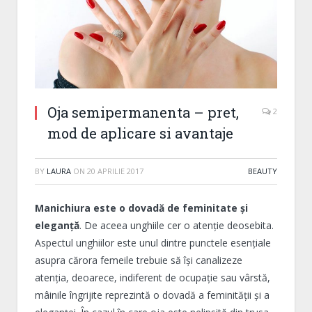
Oja semipermanenta – pret,
2
mod de aplicare si avantaje
BY
LAURA
ON
20 APRILIE 2017
BEAUTY
Manichiura este o dovadă de feminitate și
eleganță
. De aceea unghiile cer o atenție deosebita.
Aspectul unghiilor este unul dintre punctele esențiale
asupra cărora femeile trebuie să își canalizeze
atenția, deoarece, indiferent de ocupație sau vârstă,
mâinile îngrijite reprezintă o dovadă a feminității și a