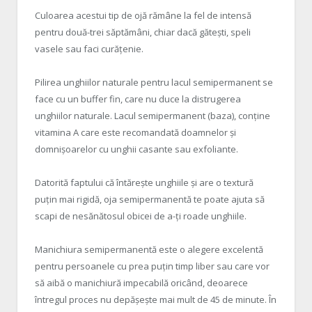
Culoarea acestui tip de ojă rămâne la fel de intensă
pentru două-trei săptămâni, chiar dacă gătești, speli
vasele sau faci curățenie.
Pilirea unghiilor naturale pentru lacul semipermanent se
face cu un buffer fin, care nu duce la distrugerea
unghiilor naturale. Lacul semipermanent (baza), conține
vitamina A care este recomandată doamnelor și
domnișoarelor cu unghii casante sau exfoliante.
Datorită faptului că întărește unghiile și are o textură
puțin mai rigidă, oja semipermanentă te poate ajuta să
scapi de nesănătosul obicei de a-ți roade unghiile.
Manichiura semipermanentă este o alegere excelentă
pentru persoanele cu prea puțin timp liber sau care vor
să aibă o manichiură impecabilă oricând, deoarece
întregul proces nu depășește mai mult de 45 de minute. În