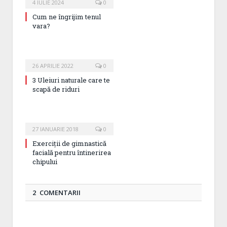
4 IULIE 2024
0
Cum ne îngrijim tenul
vara?
26 APRILIE 2022
0
3 Uleiuri naturale care te
scapă de riduri
27 IANUARIE 2018
0
Exerciții de gimnastică
facială pentru întinerirea
chipului
2 COMENTARII