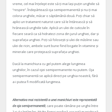
vreme, cel mai înțelept este să-ți mai lași puțin unghiile să
“respire”. Îndepărtează oja semipermanentă și nu-ți mai
colora unghiile, măcar o săptămână-două. Poți chiar să
aplici un tratament naturist care să le întărească și să
hrănească unghiile tale. Aplică un ulei de cuticule în
fiecare seară ca să hidratezi zona din jurul unghiei, dar și
suprafața unghiei. Poți să folosești și ulei de măsline sau
ulei de ricin, ambele sunt bune fiind bogate în vitamine și
minerale care protejează suprafața unghiei.
Dacă la manichiura cu gel putem alege lungimea
unghiilor, în cazul ojei semipermanente nu putem. Oja
semipermanentă se aplică direct pe unghia noastră, fără
a-i putea fi modificată lungimea.
Alternativa mai rezistentă a unei manichiuri este reprezentată
de oja semipermanentă
, care poate rămâne pe unghii între
2 și 4 săptămâni. Multe femei preferă această manichiură