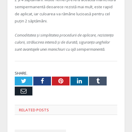
semipermanentă deoarece rezistă mai mult, este rapid
de aplicat, iar culoarea va rămâne lucioasă pentru cel
puțin 2 săptămâni.
Comoditatea și simplitatea procedurii de aplicare, rezistenţa
culorii, strălucirea intensă şi de durată, siguranţa unghiilor
sunt avantajele unei manichiuri cu ojă semipermanentă.
SHARE.
Twitter
Facebook
Pinterest
LinkedIn
Tumblr
Email
RELATED
POSTS