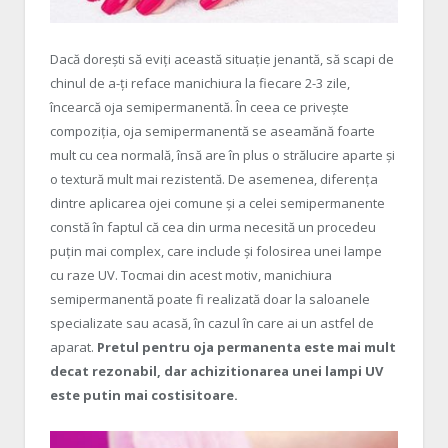
Dacă dorești să eviți această situație jenantă, să scapi de
chinul de a-ți reface manichiura la fiecare 2-3 zile,
încearcă oja semipermanentă. În ceea ce privește
compoziția, oja semipermanentă se aseamănă foarte
mult cu cea normală, însă are în plus o strălucire aparte și
o textură mult mai rezistentă. De asemenea, diferența
dintre aplicarea ojei comune și a celei semipermanente
constă în faptul că cea din urma necesită un procedeu
puțin mai complex, care include și folosirea unei lampe
cu raze UV. Tocmai din acest motiv, manichiura
semipermanentă poate fi realizată doar la saloanele
specializate sau acasă, în cazul în care ai un astfel de
aparat.
Pretul pentru oja permanenta este mai mult
decat rezonabil, dar achizitionarea unei lampi UV
este putin mai costisitoare.