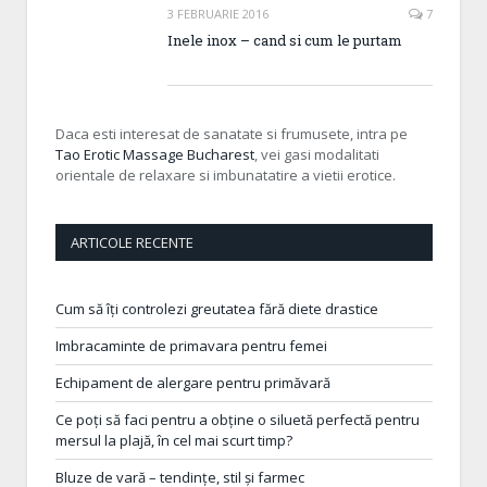
3 FEBRUARIE 2016
7
Inele inox – cand si cum le purtam
Daca esti interesat de sanatate si frumusete, intra pe
Tao Erotic Massage Bucharest
, vei gasi modalitati
orientale de relaxare si imbunatatire a vietii erotice.
ARTICOLE RECENTE
Cum să îți controlezi greutatea fără diete drastice
Imbracaminte de primavara pentru femei
Echipament de alergare pentru primăvară
Ce poți să faci pentru a obține o siluetă perfectă pentru
mersul la plajă, în cel mai scurt timp?
Bluze de vară – tendințe, stil și farmec