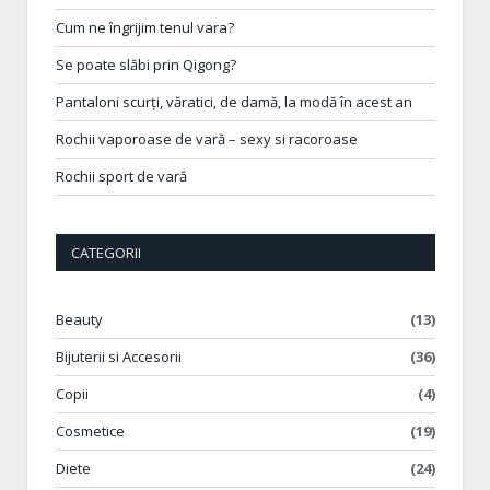
Cum ne îngrijim tenul vara?
Se poate slăbi prin Qigong?
Pantaloni scurți, văratici, de damă, la modă în acest an
Rochii vaporoase de vară – sexy si racoroase
Rochii sport de vară
CATEGORII
Beauty
(13)
Bijuterii si Accesorii
(36)
Copii
(4)
Cosmetice
(19)
Diete
(24)