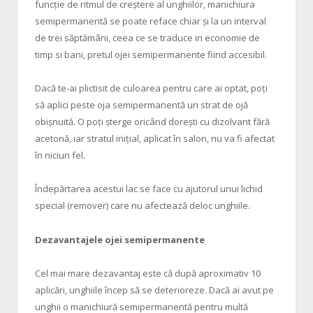
funcție de ritmul de creștere al unghiilor, manichiura
semipermanentă se poate reface chiar și la un interval
de trei săptămâni, ceea ce se traduce in economie de
timp si bani, pretul ojei semipermanente fiind accesibil.
Dacă te-ai plictisit de culoarea pentru care ai optat, poți
să aplici peste oja semipermanentă un strat de ojă
obișnuită. O poți șterge oricând dorești cu dizolvant fără
acetonă, iar stratul inițial, aplicat în salon, nu va fi afectat
în niciun fel.
Îndepărtarea acestui lac se face cu ajutorul unui lichid
special (remover) care nu afectează deloc unghiile.
Dezavantajele ojei semipermanente
Cel mai mare dezavantaj este că după aproximativ 10
aplicări, unghiile încep să se deterioreze. Dacă ai avut pe
unghii o manichiură semipermanentă pentru multă