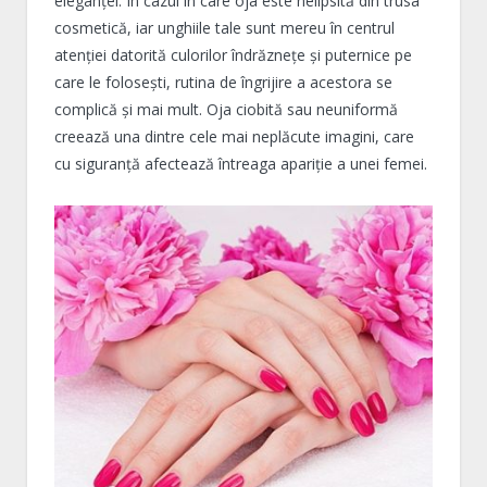
eleganței. În cazul în care oja este nelipsită din trusa
cosmetică, iar unghiile tale sunt mereu în centrul
atenției datorită culorilor îndrăznețe și puternice pe
care le folosești, rutina de îngrijire a acestora se
complică și mai mult. Oja ciobită sau neuniformă
creează una dintre cele mai neplăcute imagini, care
cu siguranță afectează întreaga apariție a unei femei.